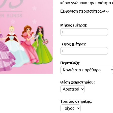
κύριο γνώμονα την ποιότητα κ
πάντοτε σε θέση να ικανοποιή
Εμφάνιση περισσότερων
συλλογή μας ανανεώνεται ριζι
διακόσμησης, που ικανοποιού
Home έχουμε ως στόχο να χα
Mήκος (μέτρα):
προσωπικό σας χώρο και να τ
Ύψος (μέτρα):
Περιτύλιξη:
Θέση χειριστηρίου:
Τρόπος στήριξης: