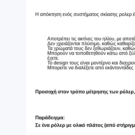
Η απόκτηση ενός συστήματος σκίασης ρολερ έχ
Αποτρέπει τις ακτίνες του ηλίου, με απ
Δεν χρειάζονται πλύσιμο, καθώς καθαρίζ
Τα χρώματά τους δεν ξεθωριάζουν, καθώς
Μπορούν να τοποθετηθούν κάτω από ξύλιν
έχετε.
Το design τους είναι μοντέρνο και διαχρον
Μπορείτε να διαλέξετε από εκάντοντάδες 
Προσοχή στον τρόπο μέτρησης των ρόλερ, ο
Παράδειγμα:
Σε ένα ρόλερ με ολικό πλάτος (από στήριγ