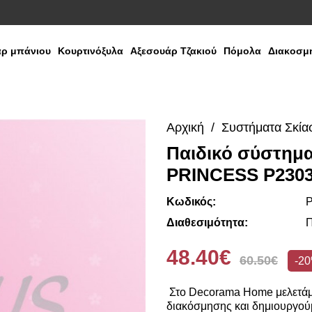
ρ μπάνιου
Κουρτινόξυλα
Αξεσουάρ Τζακιού
Πόμολα
Διακοσμη
Αρχική
Συστήματα Σκία
Παιδικό σύστημ
PRINCESS P230
Κωδικός:
P
Διαθεσιμότητα:
Π
48.40€
60.50€
-2
Στο Decorama Home μελετάμε
διακόσμησης και δημιουργούμ