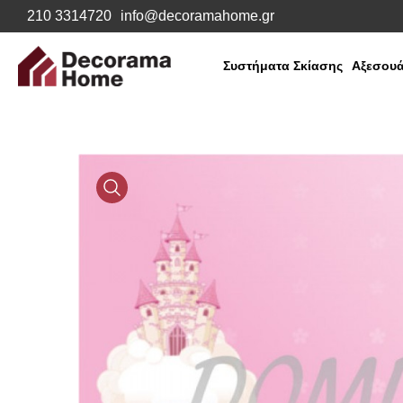
210 3314720
info@decoramahome.gr
Συστήματα Σκίασης
Αξεσουά
Media
Gallery