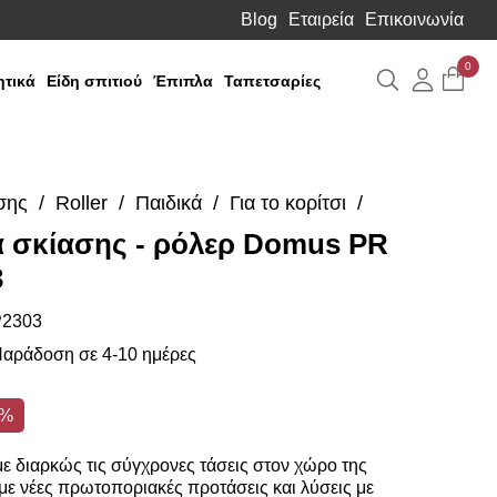
Blog
Εταιρεία
Επικοινωνία
0
Αναζήτηση
Λογιαρ
τικά
Είδη σπιτιού
Έπιπλα
Ταπετσαρίες
σης
Roller
Παιδικά
Για το κορίτσι
α σκίασης - ρόλερ Domus PR
3
2303
αράδοση σε 4-10 ημέρες
0%
 διαρκώς τις σύγχρονες τάσεις στον χώρο της
ε νέες πρωτοποριακές προτάσεις και λύσεις με