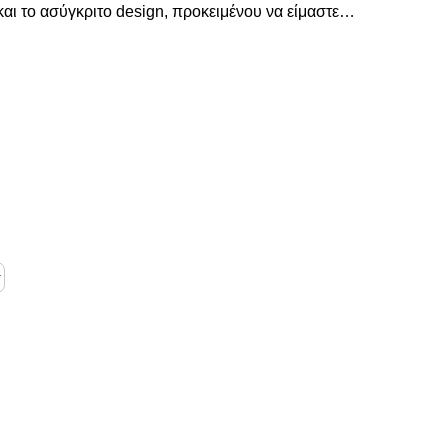
αι το ασύγκριτο design, προκειμένου να είμαστε
σουμε τις δικές σας ανάγκες και επιθυμίες.Η
κά κάθε σεζόν και εμπλουτίζεται με φρέσκες ιδέες
ν ακόμη και τους πιο απαιτητικούς!Στο Decorama
ρίσουμε χρώμα και ασύγκριτο στυλ στο
ον αναδείξουμε με τον πιο όμορφο τρόπο!