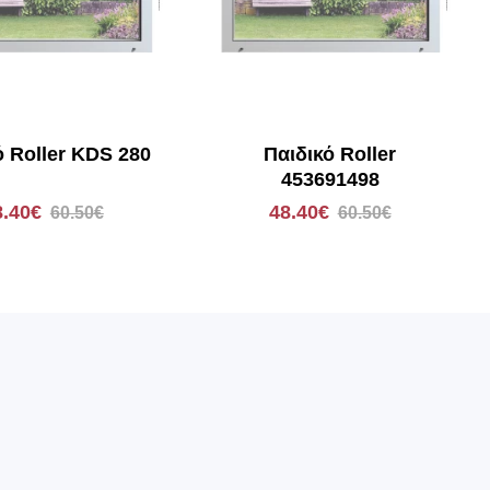
ό Roller KDS 280
Παιδικό Roller
453691498
8.40€
48.40€
60.50€
60.50€