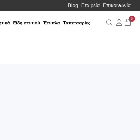
Blog
Εταιρεία
Επικοινωνία
0
Αναζήτηση
Λογιαρ
τικά
Είδη σπιτιού
Έπιπλα
Ταπετσαρίες