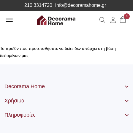
210 3314720
info@decoramahome.gr
Offcanvas
0
Αναζήτηση
Λογιαρ
Menu
Open
Το προϊόν που προσπαθήσατε να δείτε δεν υπάρχει στη βάση
δεδομένων μας.
Decorama Home
Χρήσιμα
Πληροφορίες