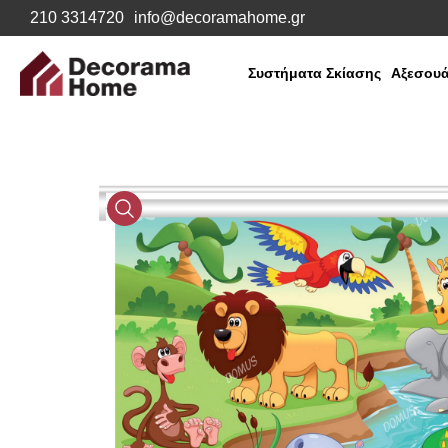
210 3314720
info@decoramahome.gr
Συστήματα Σκίασης
Αξεσουά
Media
Gallery