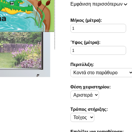
πάντοτε σε θέση να ικανοποιή
Εμφάνιση περισσότερων
Η συλλογή μας ανανεώνεται ρι
ιδέες διακόσμησης, που ικανο
Στο Decorama Home έχουμε ω
Mήκος (μέτρα):
στο προσωπικό σας χώρο και 
Ύψος (μέτρα):
Περιτύλιξη:
Θέση χειριστηρίου:
Τρόπος στήριξης:
Επιλέξτε για τοποθέτηση: