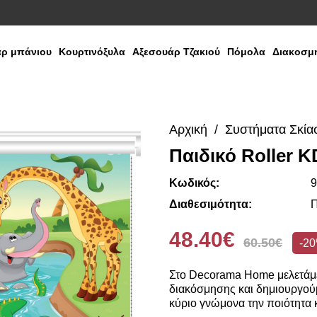
ρ μπάνιου
Κουρτινόξυλα
Αξεσουάρ Τζακιού
Πόμολα
Διακοσμη
Αρχική
Συστήματα Σκία
Παιδικό Roller K
Κωδικός:
9
Διαθεσιμότητα:
Π
48.40€
60.50€
-2
Στο Decorama Home μελετάμε
διακόσμησης και δημιουργούμ
κύριο γνώμονα την ποιότητα κ