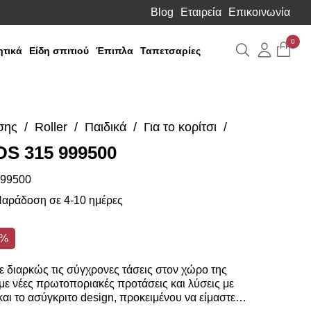
Blog
Εταιρεία
Επικοινωνία
0
Αναζήτηση
Λογιαρ
τικά
Είδη σπιτιού
Έπιπλα
Ταπετσαρίες
σης
Roller
Παιδικά
Για το κορίτσι
DS 315 999500
99500
αράδοση σε 4-10 ημέρες
0%
 διαρκώς τις σύγχρονες τάσεις στον χώρο της
ε νέες πρωτοποριακές προτάσεις και λύσεις με
αι το ασύγκριτο design, προκειμένου να είμαστε