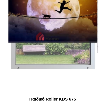
Προσοχή στον τρόπο μέτρησης των ρόλερ, ο πλάτος του
υφάσματος θα είναι κατά 3,5cm μικρότερο από το ολικό
μήκος του ρόλερ.
Παράδειγμα:
Σε ένα ρόλερ με ολικό πλάτος (από στήριγμα σε στήριγμα)
1,00cm το καθαρό πλάτος του υφάσματος θα είναι 96,5cm
*Στα ρόλερ σκίασης συμπεριλαμβάνετε το ύφασμα, ο
μηχανισμός, η αλυσίδα (χειριστήριο) καθώς βίδες και ούπα.
Παιδικό Roller KDS 675