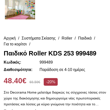
Αρχική
Συστήματα Σκίασης
Roller
Παιδικά
Για το κορίτσι
Παιδικό Roller KDS 253 999489
Κωδικός:
999489
Διαθεσιμότητα:
Παράδοση σε 4-10 ημέρες
48.40€
-20%
60.50€
Στο Decorama Home μελετάμε διαρκώς τις σύγχρονες τάσεις στον
χώρο της διακόσμησης και δημιουργούμε νέες πρωτοποριακές
προτάσεις και λύσεις με κύριο γνώμονα την ποιότητα και το
ασύγκριτο design, προκειμένου να είμαστε πάντοτε σε θέση να