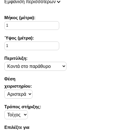
Εμφάνιση περισσότερων
ικανοποιήσουμε τις δικές σας ανάγκες και επιθυμίες.
Η συλλογή μας ανανεώνεται ριζικά κάθε σεζόν και εμπλουτίζεται με
Mήκος (μέτρα):
φρέσκες ιδέες διακόσμησης, που ικανοποιούν ακόμη και τους πιο
απαιτητικούς!
Στο Decorama Home έχουμε ως στόχο να χαρίσουμε χρώμα και
Ύψος (μέτρα):
ασύγκριτο στυλ στο προσωπικό σας χώρο και να τον αναδείξουμε
με τον πιο όμορφο τρόπο!
Περιτύλιξη:
Θέση
χειριστηρίου:
Τρόπος στήριξης:
Επιλέξτε για