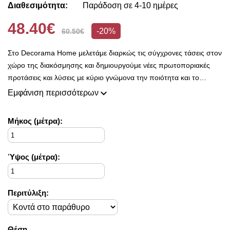
Διαθεσιμότητα:
Παράδοση σε 4-10 ημέρες
48.40€
-20%
60.50€
Στο Decorama Home μελετάμε διαρκώς τις σύγχρονες τάσεις στον
χώρο της διακόσμησης και δημιουργούμε νέες πρωτοποριακές
προτάσεις και λύσεις με κύριο γνώμονα την ποιότητα και το
ασύγκριτο design, προκειμένου να είμαστε πάντοτε σε θέση να
Εμφάνιση περισσότερων
ικανοποιήσουμε τις δικές σας ανάγκες και επιθυμίες.
Η συλλογή μας ανανεώνεται ριζικά κάθε σεζόν και εμπλουτίζεται με
Mήκος (μέτρα):
φρέσκες ιδέες διακόσμησης, που ικανοποιούν ακόμη και τους πιο
απαιτητικούς!
Στο Decorama Home έχουμε ως στόχο να χαρίσουμε χρώμα και
Ύψος (μέτρα):
ασύγκριτο στυλ στο προσωπικό σας χώρο και να τον αναδείξουμε
με τον πιο όμορφο τρόπο!
Περιτύλιξη:
Θέση