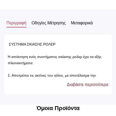
Περιγραφή
Οδηγίες Μέτρησης
Μεταφορικά
ΣΥΣΤΗΜΑ ΣΚΙΑΣΗΣ ΡΟΛΕΡ
Η απόκτηση ενός συστήματος σκίασης ρολερ έχει τα εξής
πλεονεκτήματα:
1. Αποτρέπει τις ακτίνες του ηλίου, με αποτέλεσμα την
προστασία των επίπλων του δωματίου.
Διαβάστε περισσότερα
2. Δεν χρειάζονται πλύσιμο, καθώς καθαρίζονται μόνο με ένα
ελαφρός νωπό βέτεξ ή με ατμοκαθαριστή.
3. Τα χρώματά τους δεν ξεθωριάζουν, καθώς αντέχουν στον
χρόνο αλλά και στον ήλιο.
Όμοια Προϊόντα
4. Μπορούν να τοποθετηθούν κάτω από ξύλινη μετώπη ή