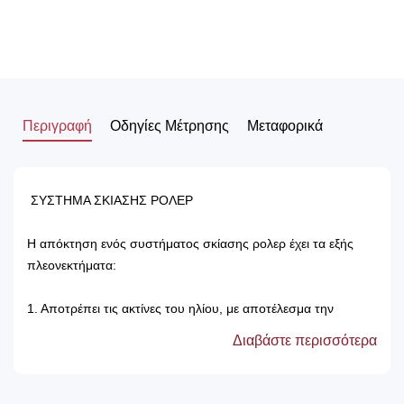
Περιγραφή
Οδηγίες Μέτρησης
Μεταφορικά
ΣΥΣΤΗΜΑ ΣΚΙΑΣΗΣ ΡΟΛΕΡ
Η απόκτηση ενός συστήματος σκίασης ρολερ έχει τα εξής
πλεονεκτήματα:
1. Αποτρέπει τις ακτίνες του ηλίου, με αποτέλεσμα την
προστασία των επίπλων του δωματίου.
Διαβάστε περισσότερα
2. Δεν χρειάζονται πλύσιμο, καθώς καθαρίζονται μόνο με ένα
ελαφρός νωπό βέτεξ ή με ατμοκαθαριστή.
3. Τα χρώματά τους δεν ξεθωριάζουν, καθώς αντέχουν στον