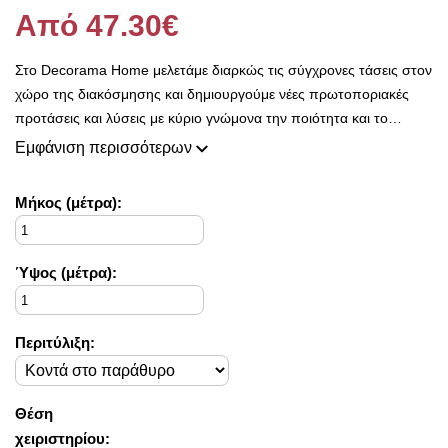
Από 47.30€
Στο Decorama Home μελετάμε διαρκώς τις σύγχρονες τάσεις στον
χώρο της διακόσμησης και δημιουργούμε νέες πρωτοποριακές
προτάσεις και λύσεις με κύριο γνώμονα την ποιότητα και το
ασύγκριτο design, προκειμένου να είμαστε πάντοτε σε θέση να
Εμφάνιση περισσότερων
ικανοποιήσουμε τις δικές σας ανάγκες και επιθυμίες.
Η συλλογή μας ανανεώνεται ριζικά κάθε σεζόν και εμπλουτίζεται με
Mήκος (μέτρα):
φρέσκες ιδέες διακόσμησης, που ικανοποιούν ακόμη και τους πιο
απαιτητικούς!
Στο Decorama Home έχουμε ως στόχο να χαρίσουμε χρώμα και
Ύψος (μέτρα):
ασύγκριτο στυλ στο προσωπικό σας χώρο και να τον αναδείξουμε
με τον πιο όμορφο τρόπο!
Περιτύλιξη:
Θέση
χειριστηρίου: