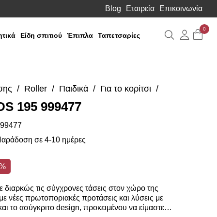
Blog
Εταιρεία
Επικοινωνία
0
Αναζήτηση
Λογιαρ
τικά
Είδη σπιτιού
Έπιπλα
Ταπετσαρίες
σης
Roller
Παιδικά
Για το κορίτσι
DS 195 999477
99477
αράδοση σε 4-10 ημέρες
0%
 διαρκώς τις σύγχρονες τάσεις στον χώρο της
ε νέες πρωτοποριακές προτάσεις και λύσεις με
αι το ασύγκριτο design, προκειμένου να είμαστε