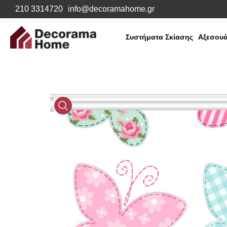
210 3314720
info@decoramahome.gr
Συστήματα Σκίασης
Αξεσουά
Media
Gallery