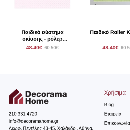
Παιδικό σύστημα
Παιδικό Roller 
σκίασης - ρόλερ
Ανάρτηση E121
48.40€
48.40€
60.50€
60.
Χρήσιμα
Blog
Εταιρεία
210 331 4720
info@decoramahome.gr
Επικοινωνία
Λεωφ. Πεντέλης 43-45, Χαλάνδρι, Αθήνα,