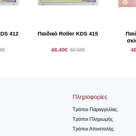
KDS 412
Παιδικό Roller KDS 415
Παι
σκί
Αν
48.40€
4
50€
60.50€
Πληροφορίες
Τρόποι Παραγγελίας
Τρόποι Πληρωμής
Τρόποι Αποστολής