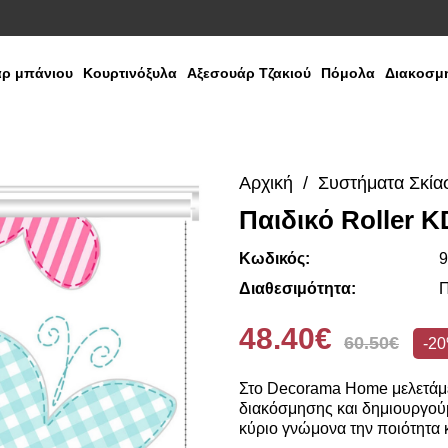
ρ μπάνιου
Κουρτινόξυλα
Αξεσουάρ Τζακιού
Πόμολα
Διακοσμη
Αρχική
Συστήματα Σκία
Παιδικό Roller K
Κωδικός:
9
Διαθεσιμότητα:
Π
48.40€
60.50€
-2
Στο Decorama Home μελετάμε
διακόσμησης και δημιουργούμ
κύριο γνώμονα την ποιότητα κ