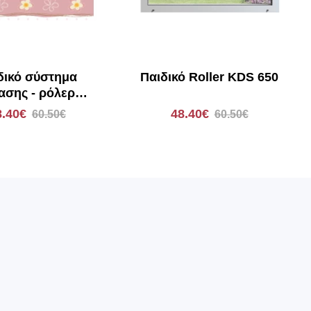
δικό σύστημα
Παιδικό Roller KDS 650
ασης - ρόλερ
άρτηση E126
8.40€
48.40€
60.50€
60.50€