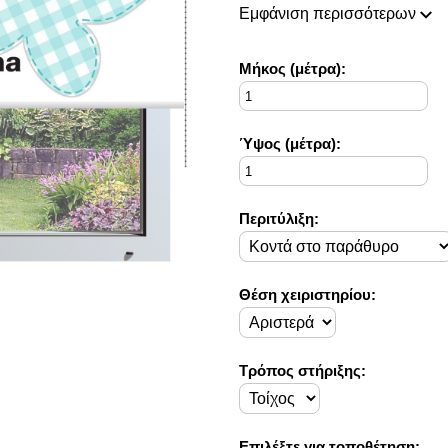
πάντοτε σε θέση να ικανοποιή
Εμφάνιση περισσότερων
Η συλλογή μας ανανεώνεται ρι
ιδέες διακόσμησης, που ικανο
Στο Decorama Home έχουμε ω
Mήκος (μέτρα):
στο προσωπικό σας χώρο και 
Ύψος (μέτρα):
Περιτύλιξη:
Θέση χειριστηρίου:
Τρόπος στήριξης:
Επιλέξτε για τοποθέτηση: