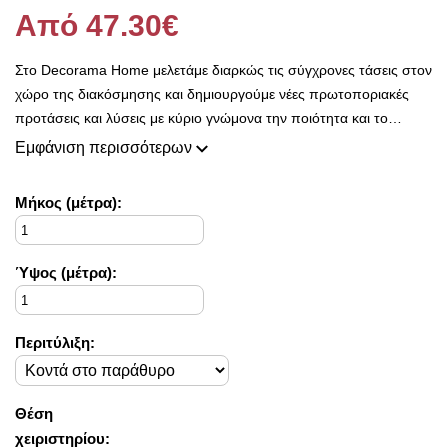
Από 47.30€
Στο Decorama Home μελετάμε διαρκώς τις σύγχρονες τάσεις στον
χώρο της διακόσμησης και δημιουργούμε νέες πρωτοποριακές
προτάσεις και λύσεις με κύριο γνώμονα την ποιότητα και το
ασύγκριτο design, προκειμένου να είμαστε πάντοτε σε θέση να
Εμφάνιση περισσότερων
ικανοποιήσουμε τις δικές σας ανάγκες και επιθυμίες.
Η συλλογή μας ανανεώνεται ριζικά κάθε σεζόν και εμπλουτίζεται με
Mήκος (μέτρα):
φρέσκες ιδέες διακόσμησης, που ικανοποιούν ακόμη και τους πιο
απαιτητικούς!
Στο Decorama Home έχουμε ως στόχο να χαρίσουμε χρώμα και
Ύψος (μέτρα):
ασύγκριτο στυλ στο προσωπικό σας χώρο και να τον αναδείξουμε
με τον πιο όμορφο τρόπο!
Περιτύλιξη:
Θέση
χειριστηρίου: