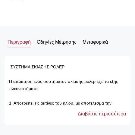
Περιγραφή
Οδηγίες Μέτρησης
Μεταφορικά
ΣΥΣΤΗΜΑ ΣΚΙΑΣΗΣ ΡΟΛΕΡ
Η απόκτηση ενός συστήματος σκίασης ρολερ έχει τα εξής
πλεονεκτήματα:
1. Αποτρέπει τις ακτίνες του ηλίου, με αποτέλεσμα την
προστασία των επίπλων του δωματίου.
Διαβάστε περισσότερα
2. Δεν χρειάζονται πλύσιμο, καθώς καθαρίζονται μόνο με ένα
ελαφρός νωπό βέτεξ ή με ατμοκαθαριστή.
3. Τα χρώματά τους δεν ξεθωριάζουν, καθώς αντέχουν στον