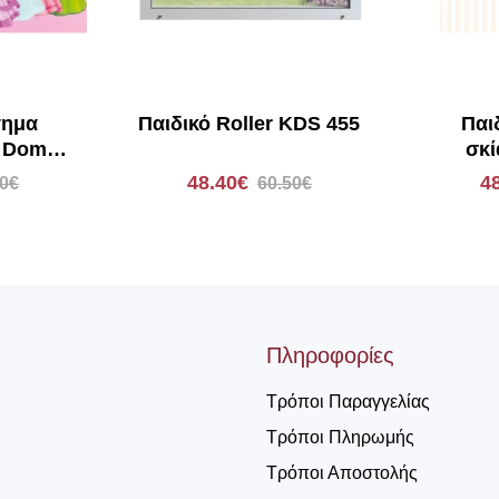
τημα
Παιδικό Roller KDS 455
Παι
ρ Domus
σκί
PR PRINCESS P2303
Αν
48.40€
4
50€
60.50€
Πληροφορίες
Τρόποι Παραγγελίας
Τρόποι Πληρωμής
Τρόποι Αποστολής