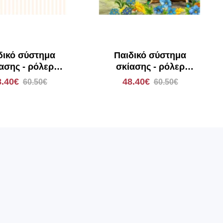
δικό σύστημα
Παιδικό σύστημα
ασης - ρόλερ
σκίασης - ρόλερ
άρτηση E136
Ανάρτηση E149
8.40€
48.40€
60.50€
60.50€