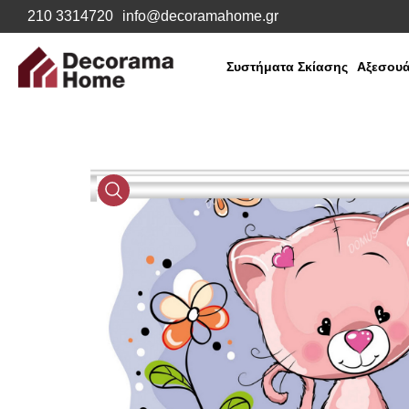
210 3314720
info@decoramahome.gr
Συστήματα Σκίασης
Αξεσουά
Media
Gallery