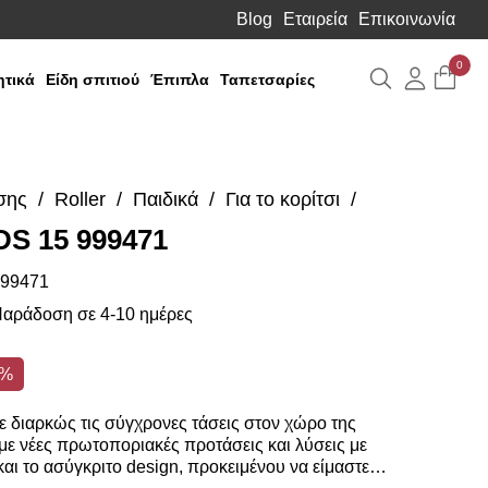
Blog
Εταιρεία
Επικοινωνία
0
Αναζήτηση
Λογιαρ
τικά
Είδη σπιτιού
Έπιπλα
Ταπετσαρίες
σης
Roller
Παιδικά
Για το κορίτσι
DS 15 999471
99471
αράδοση σε 4-10 ημέρες
0%
 διαρκώς τις σύγχρονες τάσεις στον χώρο της
ε νέες πρωτοποριακές προτάσεις και λύσεις με
αι το ασύγκριτο design, προκειμένου να είμαστε