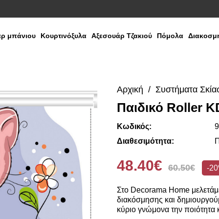
ρ μπάνιου
Κουρτινόξυλα
Αξεσουάρ Τζακιού
Πόμολα
Διακοσμη
Αρχική
Συστήματα Σκία
Παιδικό Roller K
Κωδικός:
9
Διαθεσιμότητα:
Π
48.40€
60.50€
-2
Στο Decorama Home μελετάμε
διακόσμησης και δημιουργούμ
κύριο γνώμονα την ποιότητα κ