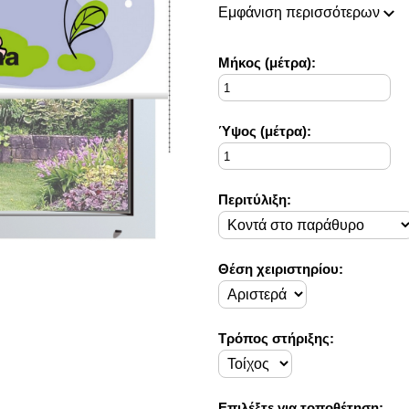
πάντοτε σε θέση να ικανοποιή
Εμφάνιση περισσότερων
Η συλλογή μας ανανεώνεται ρι
ιδέες διακόσμησης, που ικανο
Στο Decorama Home έχουμε ω
Mήκος (μέτρα):
στο προσωπικό σας χώρο και 
Ύψος (μέτρα):
Περιτύλιξη:
Θέση χειριστηρίου:
Τρόπος στήριξης:
Επιλέξτε για τοποθέτηση: