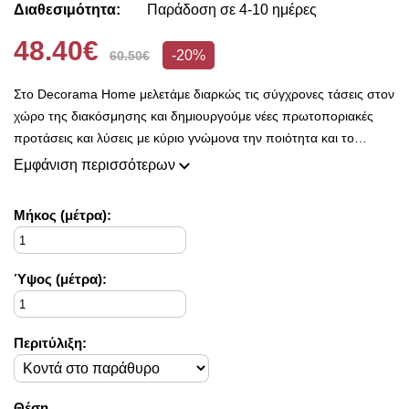
Διαθεσιμότητα:
Παράδοση σε 4-10 ημέρες
48.40€
-20%
60.50€
Στο Decorama Home μελετάμε διαρκώς τις σύγχρονες τάσεις στον
χώρο της διακόσμησης και δημιουργούμε νέες πρωτοποριακές
προτάσεις και λύσεις με κύριο γνώμονα την ποιότητα και το
ασύγκριτο design, προκειμένου να είμαστε πάντοτε σε θέση να
Εμφάνιση περισσότερων
ικανοποιήσουμε τις δικές σας ανάγκες και επιθυμίες.
Η συλλογή μας ανανεώνεται ριζικά κάθε σεζόν και εμπλουτίζεται με
Mήκος (μέτρα):
φρέσκες ιδέες διακόσμησης, που ικανοποιούν ακόμη και τους πιο
απαιτητικούς!
Στο Decorama Home έχουμε ως στόχο να χαρίσουμε χρώμα και
Ύψος (μέτρα):
ασύγκριτο στυλ στο προσωπικό σας χώρο και να τον αναδείξουμε
με τον πιο όμορφο τρόπο!
Περιτύλιξη:
Θέση