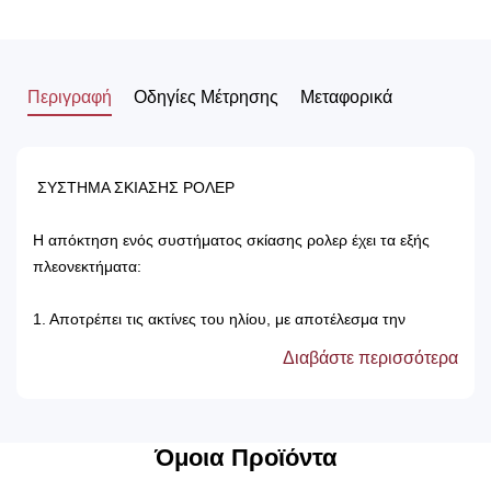
Περιγραφή
Οδηγίες Μέτρησης
Μεταφορικά
ΣΥΣΤΗΜΑ ΣΚΙΑΣΗΣ ΡΟΛΕΡ
Η απόκτηση ενός συστήματος σκίασης ρολερ έχει τα εξής
πλεονεκτήματα:
1. Αποτρέπει τις ακτίνες του ηλίου, με αποτέλεσμα την
προστασία των επίπλων του δωματίου.
Διαβάστε περισσότερα
2. Δεν χρειάζονται πλύσιμο, καθώς καθαρίζονται μόνο με ένα
ελαφρός νωπό βέτεξ ή με ατμοκαθαριστή.
3. Τα χρώματά τους δεν ξεθωριάζουν, καθώς αντέχουν στον
χρόνο αλλά και στον ήλιο.
Όμοια Προϊόντα
4. Μπορούν να τοποθετηθούν κάτω από ξύλινη μετώπη ή