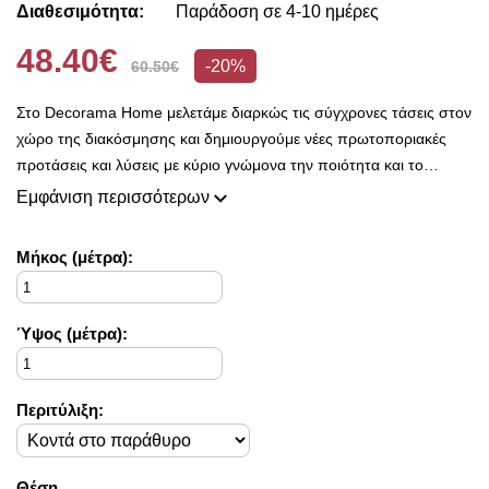
Διαθεσιμότητα:
Παράδοση σε 4-10 ημέρες
48.40€
-20%
60.50€
Στο Decorama Home μελετάμε διαρκώς τις σύγχρονες τάσεις στον
χώρο της διακόσμησης και δημιουργούμε νέες πρωτοποριακές
προτάσεις και λύσεις με κύριο γνώμονα την ποιότητα και το
ασύγκριτο design, προκειμένου να είμαστε πάντοτε σε θέση να
Εμφάνιση περισσότερων
ικανοποιήσουμε τις δικές σας ανάγκες και επιθυμίες.
Η συλλογή μας ανανεώνεται ριζικά κάθε σεζόν και εμπλουτίζεται με
Mήκος (μέτρα):
φρέσκες ιδέες διακόσμησης, που ικανοποιούν ακόμη και τους πιο
απαιτητικούς!
Στο Decorama Home έχουμε ως στόχο να χαρίσουμε χρώμα και
Ύψος (μέτρα):
ασύγκριτο στυλ στο προσωπικό σας χώρο και να τον αναδείξουμε
με τον πιο όμορφο τρόπο!
Περιτύλιξη:
Θέση