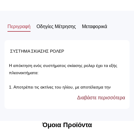
Περιγραφή
Οδηγίες Μέτρησης
Μεταφορικά
ΣΥΣΤΗΜΑ ΣΚΙΑΣΗΣ ΡΟΛΕΡ
Η απόκτηση ενός συστήματος σκίασης ρολερ έχει τα εξής
πλεονεκτήματα:
1. Αποτρέπει τις ακτίνες του ηλίου, με αποτέλεσμα την
προστασία των επίπλων του δωματίου.
Διαβάστε περισσότερα
2. Δεν χρειάζονται πλύσιμο, καθώς καθαρίζονται μόνο με ένα
ελαφρός νωπό βέτεξ ή με ατμοκαθαριστή.
3. Τα χρώματά τους δεν ξεθωριάζουν, καθώς αντέχουν στον
χρόνο αλλά και στον ήλιο.
Όμοια Προϊόντα
4. Μπορούν να τοποθετηθούν κάτω από ξύλινη μετώπη ή