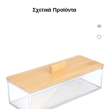
Σχετικά Προϊόντα
Qui
Vie
Wish