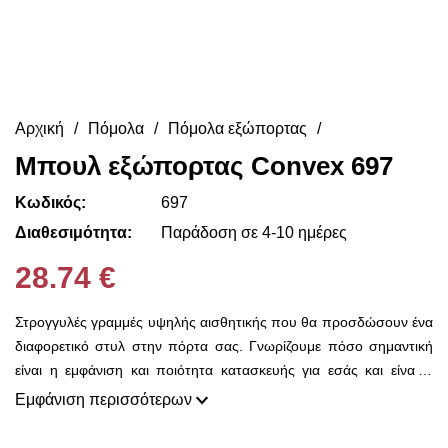
Αρχική
Πόμολα
Πόμολα εξώπορτας
Μπουλ εξώπορτας Convex 697
Κωδικός:
697
Διαθεσιμότητα:
Παράδοση σε 4-10 ημέρες
28.74 €
Στρογγυλές γραμμές υψηλής αισθητικής που θα προσδώσουν ένα
διαφορετικό στυλ στην πόρτα σας. Γνωρίζουμε πόσο σημαντική
είναι η εμφάνιση και ποιότητα κατασκευής για εσάς και είναι ο
λόγος που εδώ στο Decorama Home έχουμε μια τεράστια ποικιλία
Εμφάνιση περισσότερων
από χερούλια και πόμολα για να διαλέξετε.
Είτε θέλετε να διακοσμήσετε την καινούρια σας πόρτα ή να