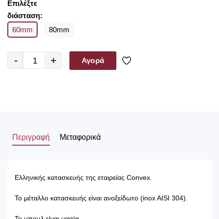
Επιλέξτε
ανανεώσετε την υφιστάμενη, με ένα τόσο ευρύ φάσμα
διάσταση:
διαφορετικών χρωμάτων, υλικών και στυλ είμαστε σίγουροι ότι θα
60mm
80mm
βρείτε αυτό που ψάχνετε.
-
+
Αγορά
Περιγραφή
Μεταφορικά
Ελληνικής κατασκευής της εταιρείας Convex.
Το μέταλλο κατασκευής είναι ανοξείδωτο (inox AISI 304).
Το μπουλ είναι μασίφ.