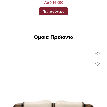
Από 16.00€
Περισσότερα
Όμοια Προϊόντα
Qui
Vie
Wish