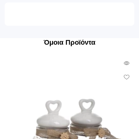
Όμοια Προϊόντα
Qui
Vie
Wish