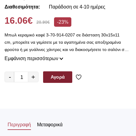
Διαθεσιμότητα:
Παράδοση σε 4-10 ημέρες
16.06€
-23%
20.90€
Μπωλ κεραμικό καφέ 3-70-914-0207 σε διάσταση 30x15x11
cm, μπορείτε να γεμίσετε με τα αγαπημένα σας αποξηραμένα
φρούτα ή με γυάλινες χάντρες και να διακοσμήσετε το σαλόνι σας
ή όποιον άλλον χώρο επιθυμείτε. Το Decorama Home με χιλιάδες
Εμφάνιση περισσότερων
όμορφα αντικείμενα και μοναδικές προτάσεις διακόσμησης έρχεται
να μετατρέψει το σπίτι σας σε προσωπικό βασίλειο.
-
+
Αγορά
Περιγραφή
Μεταφορικά