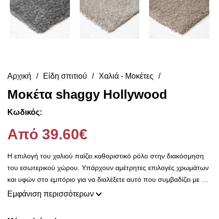
Αρχική
Είδη σπιτιού
Χαλιά - Μοκέτες
Μοκέτα shaggy Hollywood
Κωδικός:
Από 39.60€
Η επιλογή του χαλιού παίζει καθοριστικό ρόλο στην διακόσμηση
του εσωτερικού χώρου. Υπάρχουν αμέτρητες επιλογές χρωμάτων
και υφών στο εμπόριο για να διαλέξετε αυτό που συμβαδίζει με το
γούστο σας. Στο Decorama Home, διατίθενται επιλεγμένα σχέδια
Εμφάνιση περισσότερων
χαλιών αλλά και πατάκια εσωτερικού και εξωτερικού χώρου, σε
επιθυμητές διαστάσεις και μοναδικά design. Το χαλί, αποτελεί μια