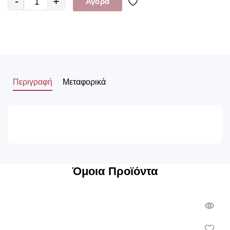
-
+
Αγορά
Περιγραφή
Μεταφορικά
Όμοια Προϊόντα
Qui
Vie
Wish