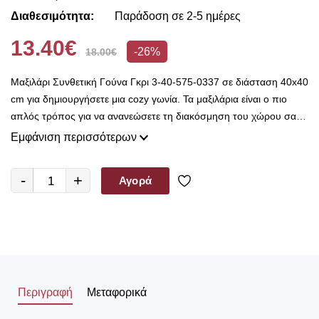
Διαθεσιμότητα:
Παράδοση σε 2-5 ημέρες
13.40€
-26%
18.00€
Μαξιλάρι Συνθετική Γούνα Γκρι 3-40-575-0337 σε διάσταση 40x40
cm για δημιουργήσετε μια cozy γωνία. Τα μαξιλάρια είναι ο πιο
απλός τρόπος για να ανανεώσετε τη διακόσμηση του χώρου σας,
μεταμορφώνοντας εύκολα έναν καναπέ αλλά και μια άδεια γωνιά.
Εμφάνιση περισσότερων
Είναι η ιδανική επιλογή για κάθε δωμάτιο, αφού θα σας χαρίσουν
στιγμές χαλάρωσης διακοσμώντας ταυτόχρονα το χώρο.
-
+
Αγορά
Φροντίστε να μην υπερφορτώσετε τον καναπέ ή το κρεβάτι σας με
πολλά μαξιλάρια, διότι θα σας εμποδίζουν να κάθεστε άνετα ή να
ξαπλώσετε στο κρεβάτι σας. Λίγα μαξιλάρια είναι αρκετά για να
ανανεώστε το δωμάτιο και να έχετε το επιθυμητό αποτέλεσμα.
Περιγραφή
Μεταφορικά