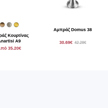
Αμπράζ Domus 38
άζ Κουρτίνας
nartisi A9
30.69€
42.28€
πό 35.20€