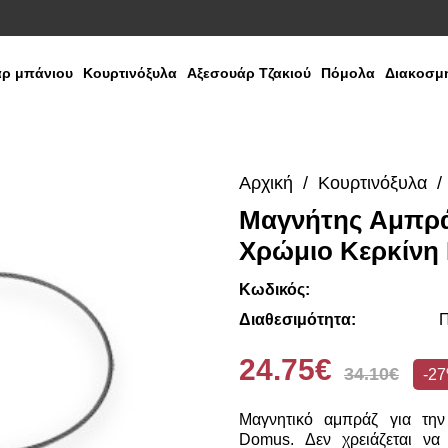
ρ μπάνιου
Κουρτινόξυλα
Αξεσουάρ Τζακιού
Πόμολα
Διακοσμη
Αρχική
Κουρτινόξυλα
Μαγνήτης Αμπράζ
Χρώμιο Κερκίνη
Κωδικός:
Διαθεσιμότητα:
Π
24.75€
34.10€
-2
Μαγνητικό αμπράζ για την 
Domus. Δεν χρειάζεται να