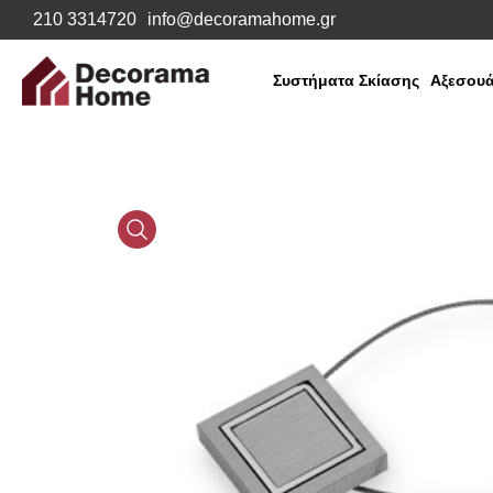
210 3314720
info@decoramahome.gr
Συστήματα Σκίασης
Αξεσουά
Media
Gallery