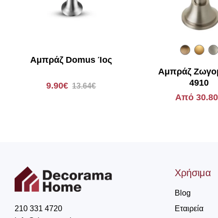
Αμπράζ Domus Ίος
Αμπράζ Ζωγο
4910
9.90€
13.64€
Από 30.8
Χρήσιμα
Blog
Εταιρεία
210 331 4720