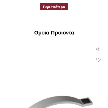
Περισσότερα
Όμοια Προϊόντα
Qui
Vie
Wish