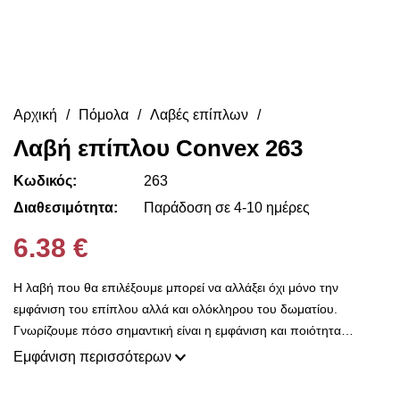
Αρχική
Πόμολα
Λαβές επίπλων
Λαβή επίπλου Convex 263
Κωδικός:
263
Διαθεσιμότητα:
Παράδοση σε 4-10 ημέρες
6.38 €
Η λαβή που θα επιλέξουμε μπορεί να αλλάξει όχι μόνο την
εμφάνιση του επίπλου αλλά και ολόκληρου του δωματίου.
Γνωρίζουμε πόσο σημαντική είναι η εμφάνιση και ποιότητα
κατασκευής για σας και είναι ο λόγος που εδώ στο Decorama
Εμφάνιση περισσότερων
Home έχουμε μια τεράστια ποικιλία από χερούλια και πόμολα για
να διαλέξετε.