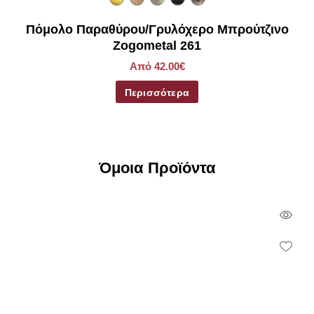
Πόμολο Παραθύρου/Γρυλόχερο Μπρούτζινο
Zogometal 261
Από 42.00€
Περισσότερα
Όμοια Προϊόντα
Qui
Vie
Wish