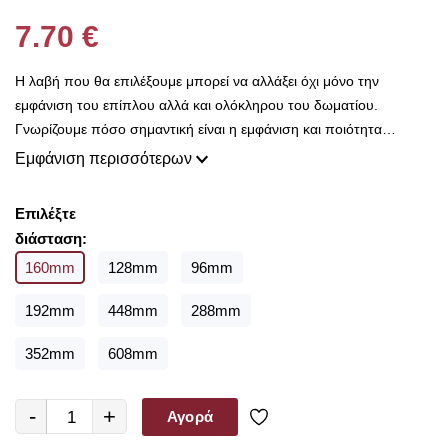
7.70 €
Η λαβή που θα επιλέξουμε μπορεί να αλλάξει όχι μόνο την
εμφάνιση του επίπλου αλλά και ολόκληρου του δωματίου.
Γνωρίζουμε πόσο σημαντική είναι η εμφάνιση και ποιότητα
κατασκευής για σας και είναι ο λόγος που εδώ στο Decorama
Εμφάνιση περισσότερων
Home έχουμε μια τεράστια ποικιλία από χερούλια και πόμολα για
να διαλέξετε.
Επιλέξτε
Είτε θέλετε να διακοσμήσετε μια καινούρια κουζίνα ή να
διάσταση:
ανανεώσετε τα υφιστάμενα ντουλάπια με ένα τόσο ευρύ φάσμα
160mm
128mm
96mm
διαφορετικών χρωμάτων, υλικών και στυλ είμαστε σίγουροι ότι θα
βρείτε αυτό που ψάχνετε.
192mm
448mm
288mm
352mm
608mm
-
+
Αγορά