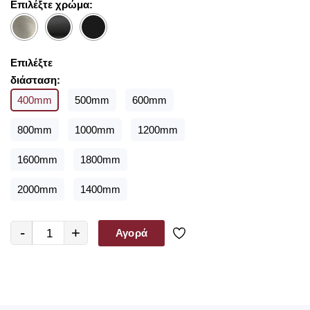
Επιλέξτε χρώμα:
ανανεώσετε την υφιστάμενη, με ένα τόσο ευρύ φάσμα
διαφορετικών χρωμάτων, υλικών και στυλ είμαστε σίγουροι ότι θα
βρείτε αυτό που ψάχνετε.
Επιλέξτε
διάσταση:
400mm
500mm
600mm
800mm
1000mm
1200mm
1600mm
1800mm
2000mm
1400mm
-
+
Αγορά