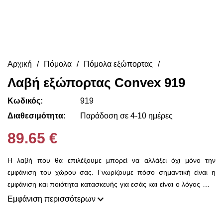
Αρχική
Πόμολα
Πόμολα εξώπορτας
Λαβή εξώπορτας Convex 919
Κωδικός:
919
Διαθεσιμότητα:
Παράδοση σε 4-10 ημέρες
89.65 €
Η λαβή που θα επιλέξουμε μπορεί να αλλάξει όχι μόνο την
εμφάνιση του χώρου σας. Γνωρίζουμε πόσο σημαντική είναι η
εμφάνιση και ποιότητα κατασκευής για εσάς και είναι ο λόγος που
εδώ στο Decorama Home έχουμε μια τεράστια ποικιλία από
Εμφάνιση περισσότερων
χερούλια και πόμολα για να διαλέξετε.
Είτε θέλετε να διακοσμήσετε την καινούρια σας πόρτα ή να