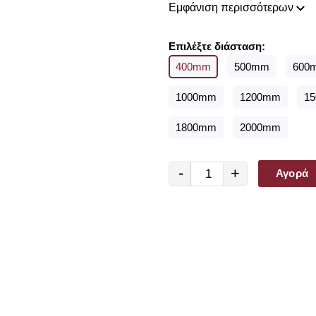
Εμφάνιση περισσότερων
Είτε θέλετε να διακοσμήσετε 
υφιστάμενη, με ένα τόσο ευρ
είμαστε σίγουροι ότι θα βρείτ
Επιλέξτε διάσταση:
400mm
500mm
600
1000mm
1200mm
1
1800mm
2000mm
-
+
Αγορά