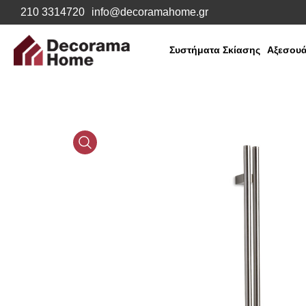
210 3314720
info@decoramahome.gr
Συστήματα Σκίασης
Αξεσουά
Media
Gallery