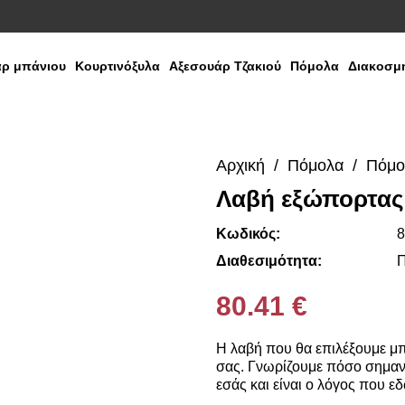
ρ μπάνιου
Κουρτινόξυλα
Αξεσουάρ Τζακιού
Πόμολα
Διακοσμη
Αρχική
Πόμολα
Πόμο
Λαβή εξώπορτας
Media
Gallery
Κωδικός:
8
Διαθεσιμότητα:
Π
80.41 €
Η λαβή που θα επιλέξουμε μπ
σας. Γνωρίζουμε πόσο σημαντ
εσάς και είναι ο λόγος που 
ποικιλία από χερούλια και πόμ