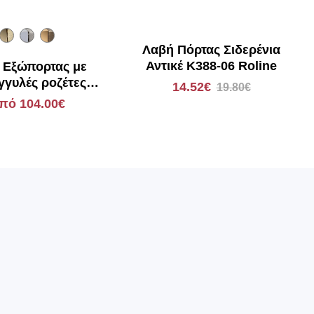
Λαβή Πόρτας Σιδερένια
Αντικέ Κ388-06 Roline
 Εξώπορτας με
γγυλές ροζέτες
14.52€
19.80€
gometal 331
πό 104.00€