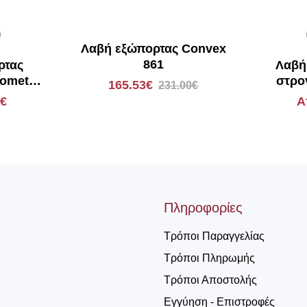
Λαβή εξώπορτας Convex
861
ρτας
Λαβή
ometal
στρο
165.53€
231.00€
Zo
0€
Α
Πληροφορίες
Τρόποι Παραγγελίας
Τρόποι Πληρωμής
Τρόποι Αποστολής
Εγγύηση - Επιστροφές