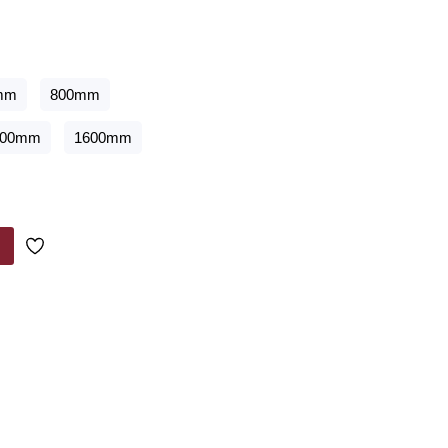
την καινούρια σας πόρτα ή να ανανεώσετε την
ύ φάσμα διαφορετικών χρωμάτων, υλικών και στυλ
ε αυτό που ψάχνετε.
mm
800mm
500mm
1600mm