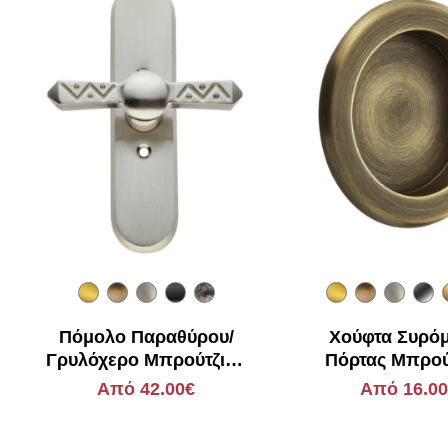
Πόμολο Παραθύρου/
Χούφτα Συρό
Γρυλόχερο Μπρούτζινο
Πόρτας Μπρού
Zogometal 261
Zogometal 
Από 42.00€
Από 16.0