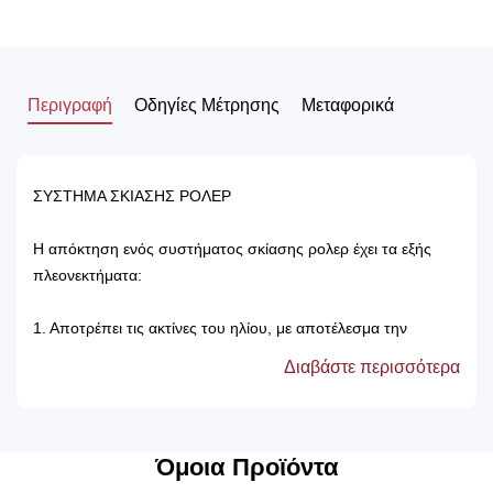
Περιγραφή
Οδηγίες Μέτρησης
Μεταφορικά
ΣΥΣΤΗΜΑ ΣΚΙΑΣΗΣ ΡΟΛΕΡ
Η απόκτηση ενός συστήματος σκίασης ρολερ έχει τα εξής
πλεονεκτήματα:
1. Αποτρέπει τις ακτίνες του ηλίου, με αποτέλεσμα την
προστασία των επίπλων του δωματίου.
Διαβάστε περισσότερα
2. Δεν χρειάζονται πλύσιμο, καθώς καθαρίζονται μόνο με ένα
ελαφρός νωπό βέτεξ ή με ατμοκαθαριστή.
3. Τα χρώματά τους δεν ξεθωριάζουν, καθώς αντέχουν στον
χρόνο αλλά και στον ήλιο.
Όμοια Προϊόντα
4. Μπορούν να τοποθετηθούν κάτω από ξύλινη μετώπη ή