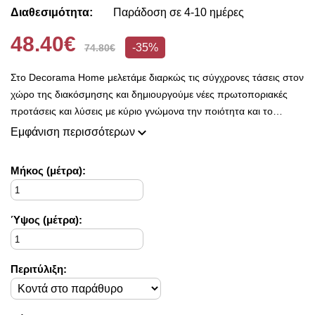
Διαθεσιμότητα:
Παράδοση σε 4-10 ημέρες
48.40€
-35%
74.80€
Στο Decorama Home μελετάμε διαρκώς τις σύγχρονες τάσεις στον
χώρο της διακόσμησης και δημιουργούμε νέες πρωτοποριακές
προτάσεις και λύσεις με κύριο γνώμονα την ποιότητα και το
ασύγκριτο design, προκειμένου να είμαστε πάντοτε σε θέση να
Εμφάνιση περισσότερων
ικανοποιήσουμε τις δικές σας ανάγκες και επιθυμίες.
Η συλλογή μας ανανεώνεται ριζικά κάθε σεζόν και εμπλουτίζεται με
Mήκος (μέτρα):
φρέσκες ιδέες διακόσμησης, που ικανοποιούν ακόμη και τους πιο
απαιτητικούς!
Στο Decorama Home έχουμε ως στόχο να χαρίσουμε χρώμα και
Ύψος (μέτρα):
ασύγκριτο στυλ στο προσωπικό σας χώρο και να τον αναδείξουμε
με τον πιο όμορφο τρόπο!
Περιτύλιξη: