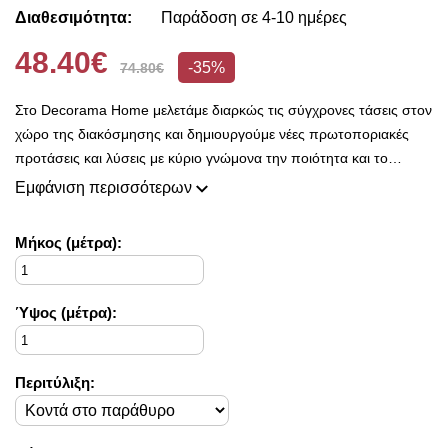
Διαθεσιμότητα:
Παράδοση σε 4-10 ημέρες
48.40€
-35%
74.80€
Στο Decorama Home μελετάμε διαρκώς τις σύγχρονες τάσεις στον
χώρο της διακόσμησης και δημιουργούμε νέες πρωτοποριακές
προτάσεις και λύσεις με κύριο γνώμονα την ποιότητα και το
ασύγκριτο design, προκειμένου να είμαστε πάντοτε σε θέση να
Εμφάνιση περισσότερων
ικανοποιήσουμε τις δικές σας ανάγκες και επιθυμίες.
Η συλλογή μας ανανεώνεται ριζικά κάθε σεζόν και εμπλουτίζεται με
Mήκος (μέτρα):
φρέσκες ιδέες διακόσμησης, που ικανοποιούν ακόμη και τους πιο
απαιτητικούς!
Στο Decorama Home έχουμε ως στόχο να χαρίσουμε χρώμα και
Ύψος (μέτρα):
ασύγκριτο στυλ στο προσωπικό σας χώρο και να τον αναδείξουμε
με τον πιο όμορφο τρόπο!
Περιτύλιξη: