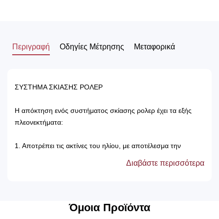
Περιγραφή
Οδηγίες Μέτρησης
Μεταφορικά
ΣΥΣΤΗΜΑ ΣΚΙΑΣΗΣ ΡΟΛΕΡ
Η απόκτηση ενός συστήματος σκίασης ρολερ έχει τα εξής
πλεονεκτήματα:
1. Αποτρέπει τις ακτίνες του ηλίου, με αποτέλεσμα την
προστασία των επίπλων του δωματίου.
Διαβάστε περισσότερα
2. Δεν χρειάζονται πλύσιμο, καθώς καθαρίζονται μόνο με ένα
ελαφρός νωπό βέτεξ ή με ατμοκαθαριστή.
3. Τα χρώματά τους δεν ξεθωριάζουν, καθώς αντέχουν στον
χρόνο αλλά και στον ήλιο.
Όμοια Προϊόντα
4. Μπορούν να τοποθετηθούν κάτω από ξύλινη μετώπη ή