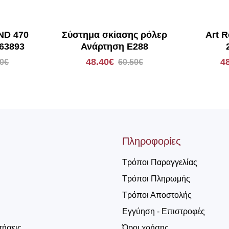
ND 470
Σύστημα σκίασης ρόλερ
Art R
63893
Ανάρτηση E288
48.40€
4
80€
60.50€
Πληροφορίες
Τρόποι Παραγγελίας
Τρόποι Πληρωμής
Τρόποι Αποστολής
Εγγύηση - Επιστροφές
τήσεις
Όροι χρήσης