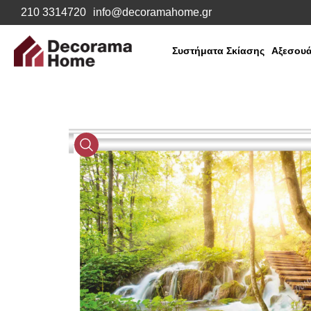
210 3314720
info@decoramahome.gr
Συστήματα Σκίασης
Αξεσουά
Media
Gallery