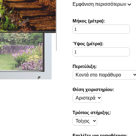
πάντοτε σε θέση να ικανοποιή
Εμφάνιση περισσότερων
Η συλλογή μας ανανεώνεται ρι
ιδέες διακόσμησης, που ικανο
Στο Decorama Home έχουμε ω
Mήκος (μέτρα):
στο προσωπικό σας χώρο και 
Ύψος (μέτρα):
Περιτύλιξη:
Θέση χειριστηρίου:
Τρόπος στήριξης:
Επιλέξτε για τοποθέτηση: