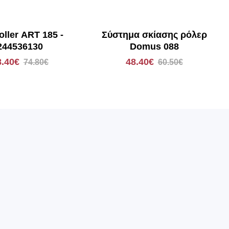
oller ART 185 -
Σύστημα σκίασης ρόλερ
244536130
Domus 088
8.40€
48.40€
74.80€
60.50€