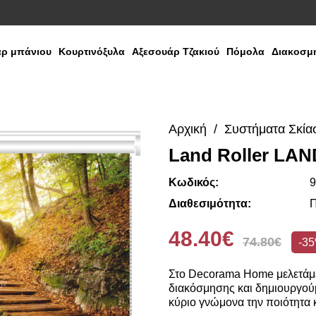
ρ μπάνιου
Κουρτινόξυλα
Αξεσουάρ Τζακιού
Πόμολα
Διακοσμη
Αρχική
Συστήματα Σκία
Land Roller LAN
Κωδικός:
9
Διαθεσιμότητα:
Π
48.40€
74.80€
-3
Στο Decorama Home μελετάμε
διακόσμησης και δημιουργούμ
κύριο γνώμονα την ποιότητα κ