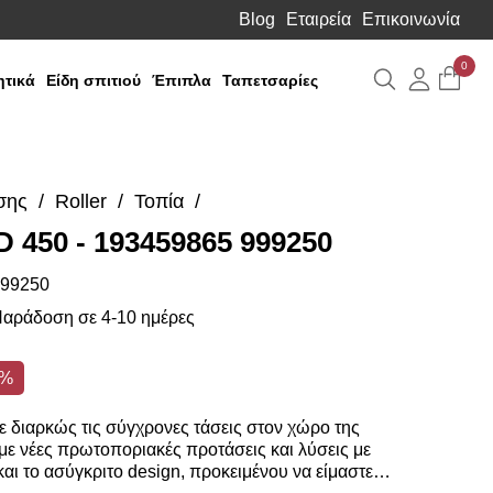
Blog
Εταιρεία
Επικοινωνία
0
Αναζήτηση
Λογιαρ
τικά
Είδη σπιτιού
Έπιπλα
Ταπετσαρίες
σης
Roller
Τοπία
D 450 - 193459865 999250
99250
αράδοση σε 4-10 ημέρες
5%
 διαρκώς τις σύγχρονες τάσεις στον χώρο της
ε νέες πρωτοποριακές προτάσεις και λύσεις με
αι το ασύγκριτο design, προκειμένου να είμαστε