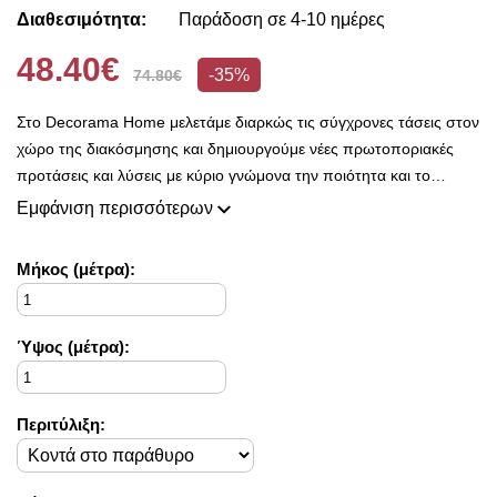
Διαθεσιμότητα:
Παράδοση σε 4-10 ημέρες
48.40€
-35%
74.80€
Στο Decorama Home μελετάμε διαρκώς τις σύγχρονες τάσεις στον
χώρο της διακόσμησης και δημιουργούμε νέες πρωτοποριακές
προτάσεις και λύσεις με κύριο γνώμονα την ποιότητα και το
ασύγκριτο design, προκειμένου να είμαστε πάντοτε σε θέση να
Εμφάνιση περισσότερων
ικανοποιήσουμε τις δικές σας ανάγκες και επιθυμίες.
Η συλλογή μας ανανεώνεται ριζικά κάθε σεζόν και εμπλουτίζεται με
Mήκος (μέτρα):
φρέσκες ιδέες διακόσμησης, που ικανοποιούν ακόμη και τους πιο
απαιτητικούς!
Στο Decorama Home έχουμε ως στόχο να χαρίσουμε χρώμα και
Ύψος (μέτρα):
ασύγκριτο στυλ στο προσωπικό σας χώρο και να τον αναδείξουμε
με τον πιο όμορφο τρόπο!
Περιτύλιξη: