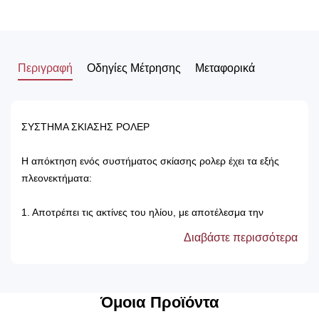
Περιγραφή
Οδηγίες Μέτρησης
Μεταφορικά
ΣΥΣΤΗΜΑ ΣΚΙΑΣΗΣ ΡΟΛΕΡ
Η απόκτηση ενός συστήματος σκίασης ρολερ έχει τα εξής
πλεονεκτήματα:
1. Αποτρέπει τις ακτίνες του ηλίου, με αποτέλεσμα την
προστασία των επίπλων του δωματίου.
Διαβάστε περισσότερα
2. Δεν χρειάζονται πλύσιμο, καθώς καθαρίζονται μόνο με ένα
ελαφρός νωπό βέτεξ ή με ατμοκαθαριστή.
3. Τα χρώματά τους δεν ξεθωριάζουν, καθώς αντέχουν στον
χρόνο αλλά και στον ήλιο.
Όμοια Προϊόντα
4. Μπορούν να τοποθετηθούν κάτω από ξύλινη μετώπη ή