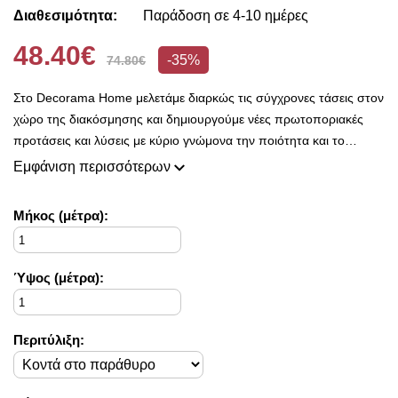
Διαθεσιμότητα:
Παράδοση σε 4-10 ημέρες
48.40€
-35%
74.80€
Στο Decorama Home μελετάμε διαρκώς τις σύγχρονες τάσεις στον
χώρο της διακόσμησης και δημιουργούμε νέες πρωτοποριακές
προτάσεις και λύσεις με κύριο γνώμονα την ποιότητα και το
ασύγκριτο design, προκειμένου να είμαστε πάντοτε σε θέση να
Εμφάνιση περισσότερων
ικανοποιήσουμε τις δικές σας ανάγκες και επιθυμίες.
Η συλλογή μας ανανεώνεται ριζικά κάθε σεζόν και εμπλουτίζεται με
Mήκος (μέτρα):
φρέσκες ιδέες διακόσμησης, που ικανοποιούν ακόμη και τους πιο
απαιτητικούς!
Στο Decorama Home έχουμε ως στόχο να χαρίσουμε χρώμα και
Ύψος (μέτρα):
ασύγκριτο στυλ στο προσωπικό σας χώρο και να τον αναδείξουμε
με τον πιο όμορφο τρόπο!
Περιτύλιξη: