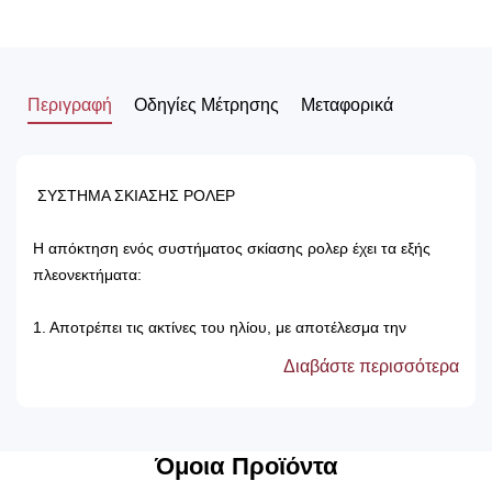
Περιγραφή
Οδηγίες Μέτρησης
Μεταφορικά
ΣΥΣΤΗΜΑ ΣΚΙΑΣΗΣ ΡΟΛΕΡ
Η απόκτηση ενός συστήματος σκίασης ρολερ έχει τα εξής
πλεονεκτήματα:
1. Αποτρέπει τις ακτίνες του ηλίου, με αποτέλεσμα την
προστασία των επίπλων του δωματίου.
Διαβάστε περισσότερα
2. Δεν χρειάζονται πλύσιμο, καθώς καθαρίζονται μόνο με ένα
ελαφρός νωπό βέτεξ ή με ατμοκαθαριστή.
3. Τα χρώματά τους δεν ξεθωριάζουν, καθώς αντέχουν στον
χρόνο αλλά και στον ήλιο.
Όμοια Προϊόντα
4. Μπορούν να τοποθετηθούν κάτω από ξύλινη μετώπη ή