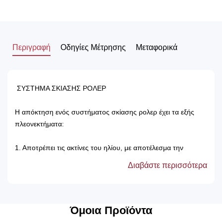
Περιγραφή
Οδηγίες Μέτρησης
Μεταφορικά
ΣΥΣΤΗΜΑ ΣΚΙΑΣΗΣ ΡΟΛΕΡ
Η απόκτηση ενός συστήματος σκίασης ρολερ έχει τα εξής
πλεονεκτήματα:
1. Αποτρέπει τις ακτίνες του ηλίου, με αποτέλεσμα την
προστασία των επίπλων του δωματίου.
Διαβάστε περισσότερα
2. Δεν χρειάζονται πλύσιμο, καθώς καθαρίζονται μόνο με ένα
ελαφρός νωπό βέτεξ ή με ατμοκαθαριστή.
3. Τα χρώματά τους δεν ξεθωριάζουν, καθώς αντέχουν στον
χρόνο αλλά και στον ήλιο.
Όμοια Προϊόντα
4. Μπορούν να τοποθετηθούν κάτω από ξύλινη μετώπη ή