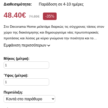
Διαθεσιμότητα:
Παράδοση σε 4-10 ημέρες
48.40€
-35%
74.80€
Στο Decorama Home μελετάμε διαρκώς τις σύγχρονες τάσεις στον
χώρο της διακόσμησης και δημιουργούμε νέες πρωτοποριακές
προτάσεις και λύσεις με κύριο γνώμονα την ποιότητα και το
ασύγκριτο design, προκειμένου να είμαστε πάντοτε σε θέση να
Εμφάνιση περισσότερων
ικανοποιήσουμε τις δικές σας ανάγκες και επιθυμίες.
Η συλλογή μας ανανεώνεται ριζικά κάθε σεζόν και εμπλουτίζεται με
Mήκος (μέτρα):
φρέσκες ιδέες διακόσμησης, που ικανοποιούν ακόμη και τους πιο
απαιτητικούς!
Στο Decorama Home έχουμε ως στόχο να χαρίσουμε χρώμα και
Ύψος (μέτρα):
ασύγκριτο στυλ στο προσωπικό σας χώρο και να τον αναδείξουμε
με τον πιο όμορφο τρόπο!
Περιτύλιξη: