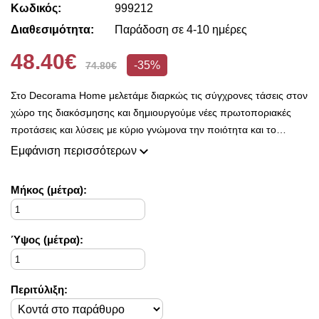
Κωδικός:
999212
Διαθεσιμότητα:
Παράδοση σε 4-10 ημέρες
48.40€
-35%
74.80€
Στο Decorama Home μελετάμε διαρκώς τις σύγχρονες τάσεις στον
χώρο της διακόσμησης και δημιουργούμε νέες πρωτοποριακές
προτάσεις και λύσεις με κύριο γνώμονα την ποιότητα και το
ασύγκριτο design, προκειμένου να είμαστε πάντοτε σε θέση να
Εμφάνιση περισσότερων
ικανοποιήσουμε τις δικές σας ανάγκες και επιθυμίες.
Η συλλογή μας ανανεώνεται ριζικά κάθε σεζόν και εμπλουτίζεται με
Mήκος (μέτρα):
φρέσκες ιδέες διακόσμησης, που ικανοποιούν ακόμη και τους πιο
απαιτητικούς!
Στο Decorama Home έχουμε ως στόχο να χαρίσουμε χρώμα και
Ύψος (μέτρα):
ασύγκριτο στυλ στο προσωπικό σας χώρο και να τον αναδείξουμε
με τον πιο όμορφο τρόπο!
Περιτύλιξη: