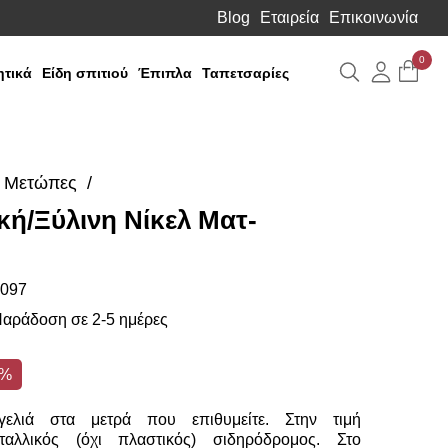
Blog
Εταιρεία
Επικοινωνία
0
Αναζήτηση
Λογιαρ
τικά
Είδη σπιτιού
Έπιπλα
Ταπετσαρίες
Μετώπες
ή/Ξύλινη Νίκελ Ματ-
097
αράδοση σε 2-5 ημέρες
6%
ελιά στα μετρά που επιθυμείτε. Στην τιμή
ταλλικός (όχι πλαστικός) σιδηρόδρομος. Στο