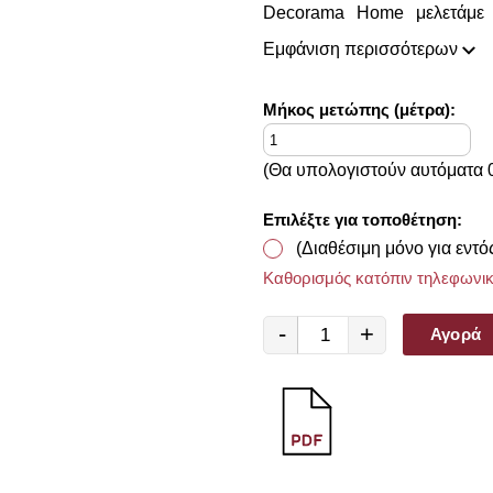
Decorama Home μελετάμε 
διακόσμησης και δημιουργού
Εμφάνιση περισσότερων
κύριο γνώμονα την ποιότητα 
πάντοτε σε θέση να ικανοποιή
Mήκος μετώπης (μέτρα):
(Θα υπολογιστούν αυτόματα 0
Επιλέξτε για τοποθέτηση:
(Διαθέσιμη μόνο για εντό
Καθορισμός κατόπιν τηλεφωνικ
-
+
Αγορά