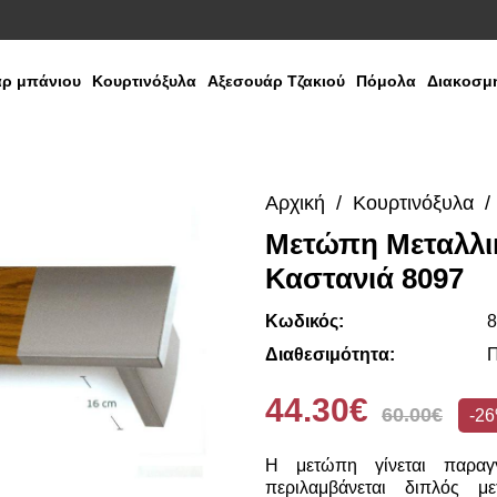
ρ μπάνιου
Κουρτινόξυλα
Αξεσουάρ Τζακιού
Πόμολα
Διακοσμη
Αρχική
Κουρτινόξυλα
Μετώπη Μεταλλικ
Καστανιά 8097
Κωδικός:
8
Διαθεσιμότητα:
Π
44.30€
60.00€
-2
Η μετώπη γίνεται παραγγ
περιλαμβάνεται διπλός με