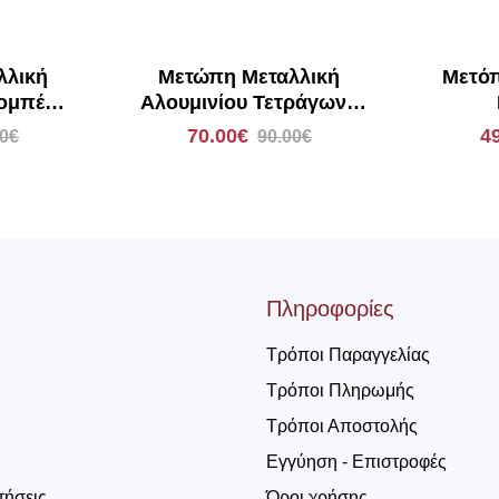
λλική
Μετώπη Μεταλλική
Μετόπ
Πομπέ
Αλουμινίου Τετράγωνη
ζέ 1885
Νίκελ Ματ/Χρώμιο 1756
70.00€
4
00€
90.00€
Πληροφορίες
Τρόποι Παραγγελίας
Τρόποι Πληρωμής
Τρόποι Αποστολής
Εγγύηση - Επιστροφές
τήσεις
Όροι χρήσης