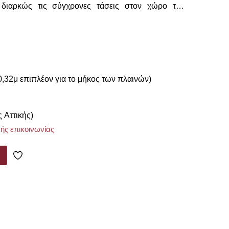
διαρκώς τις σύγχρονες τάσεις στον χώρο της
με νέες πρωτοποριακές προτάσεις και λύσεις με
και το ασύγκριτο design, προκειμένου να είμαστε
σουμε τις δικές σας ανάγκες και επιθυμίες.
,32μ επιπλέον για το μήκος των πλαινών)
ς Αττικής)
ής επικοινωνίας