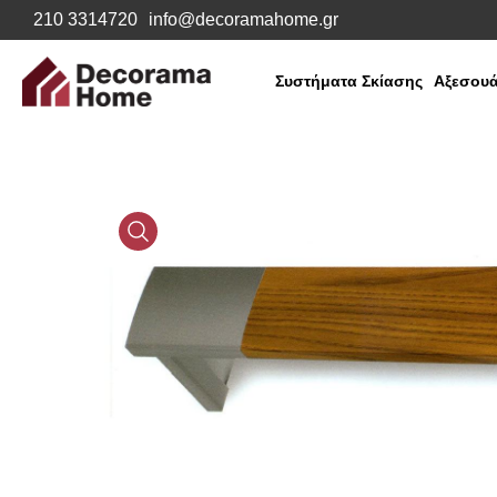
210 3314720
info@decoramahome.gr
Συστήματα Σκίασης
Αξεσουά
Media
Gallery