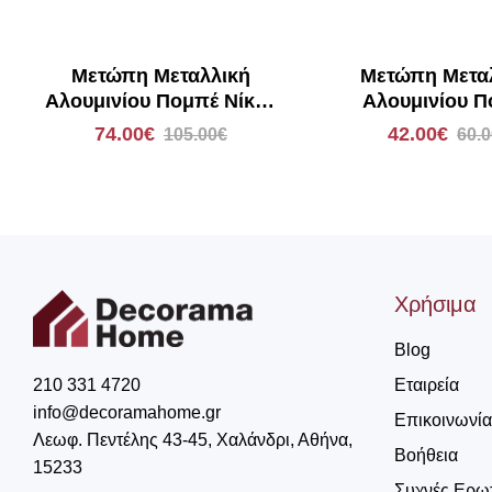
Μετώπη Μεταλλική
Μετώπη Μετα
Αλουμινίου Πομπέ Νίκελ
Αλουμινίου 
Ματ/Χρώμιο με Strass
Ανθρακί-Μπρον
74.00€
42.00€
105.00€
60.
1010
Χρήσιμα
Blog
Εταιρεία
210 331 4720
info@decoramahome.gr
Επικοινωνία
Λεωφ. Πεντέλης 43-45, Χαλάνδρι, Αθήνα,
Βοήθεια
15233
Συχνές Ερω