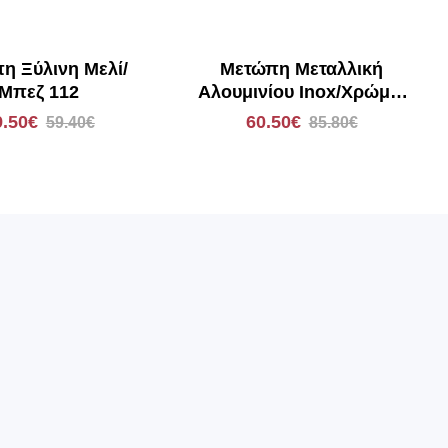
η Ξύλινη Μελί/
Μετώπη Μεταλλική
Μπεζ 112
Αλουμινίου Inox/Χρώμιο
με Strass MA65
9.50€
60.50€
59.40€
85.80€