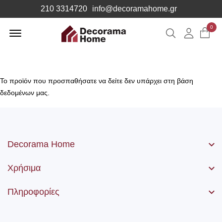
210 3314720
info@decoramahome.gr
Offcanvas
0
Αναζήτηση
Λογιαρ
Menu
Open
Το προϊόν που προσπαθήσατε να δείτε δεν υπάρχει στη βάση
δεδομένων μας.
Decorama Home
Χρήσιμα
Πληροφορίες