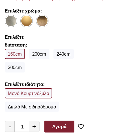
Με την ολοκλήρωση της παραγγελίας σας παρέχουμε
Επιλέξτε χρώμα:
δωρεάν μέτρηση υφασμάτων για να επιλέξετε μέσα από τις
υπέροχες συλλογές που διαθέτουμε από οίκους του
εξωτερικού σε προσιτές τιμές!!
Επιλέξτε
διάσταση:
160cm
200cm
240cm
300cm
Επιλέξτε ιδιότητα:
Μονό Κουρτινόξυλο
Διπλό Με σιδηρόδρομο
-
+
Αγορά