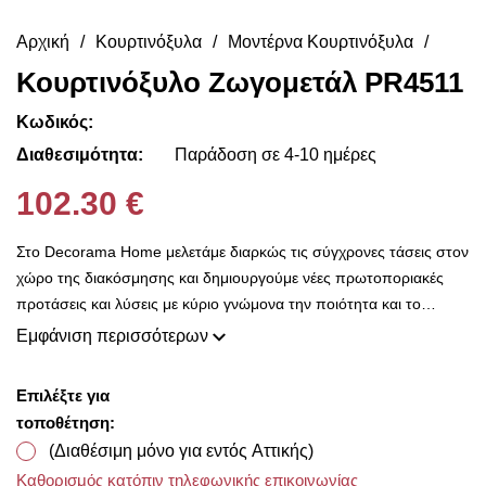
Αρχική
Κουρτινόξυλα
Μοντέρνα Κουρτινόξυλα
Κουρτινόξυλο Ζωγομετάλ PR4511
Κωδικός:
Διαθεσιμότητα:
Παράδοση σε 4-10 ημέρες
102.30 €
Στο Decorama Home μελετάμε διαρκώς τις σύγχρονες τάσεις στον
χώρο της διακόσμησης και δημιουργούμε νέες πρωτοποριακές
προτάσεις και λύσεις με κύριο γνώμονα την ποιότητα και το
ασύγκριτο design, προκειμένου να είμαστε πάντοτε σε θέση να
Εμφάνιση περισσότερων
ικανοποιήσουμε τις δικές σας ανάγκες και επιθυμίες. Η συλλογή
μας ανανεώνεται ριζικά κάθε σεζόν και εμπλουτίζεται με φρέσκες
Επιλέξτε για
ιδέες διακόσμησης, που ικανοποιούν ακόμη και τους πιο
τοποθέτηση:
απαιτητικούς! Στο Decorama Home έχουμε ως στόχο να
(Διαθέσιμη μόνο για εντός Αττικής)
χαρίσουμε χρώμα και ασύγκριτο στυλ στο προσωπικό σας χώρο
Καθορισμός κατόπιν τηλεφωνικής επικοινωνίας
και να τον αναδείξουμε με τον πιο όμορφο τρόπο!