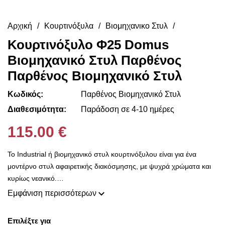
Αρχική
Κουρτινόξυλα
Βιομηχανικο Στυλ
Κουρτινόξυλο Φ25 Domus
Βιομηχανικό Στυλ Παρθένος
Παρθένος Βιομηχανικό Στυλ
Κωδικός:
Παρθένος Βιομηχανικό Στυλ
Διαθεσιμότητα:
Παράδοση σε 4-10 ημέρες
115.00 €
Το Industrial ή βιομηχανικό στυλ κουρτινόξυλου είναι για ένα
μοντέρνο στυλ αφαιρετικής διακόσμησης, με ψυχρά χρώματα και
κυρίως νεανικό.
Με την ολοκλήρωση της παραγγελίας σας παρέχουμε
Εμφάνιση περισσότερων
δωρεάν μέτρηση υφασμάτων για να επιλέξετε μέσα από τις
υπέροχες συλλογές που διαθέτουμε από οίκους του
Επιλέξτε για