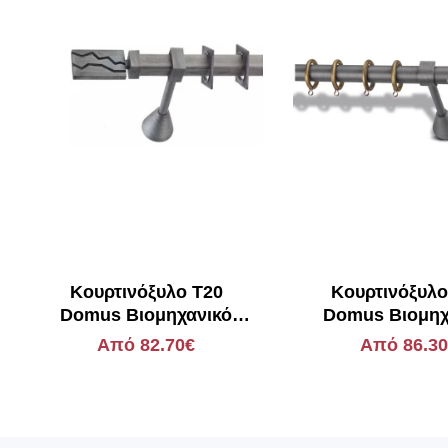
Κουρτινόξυλο Τ20
Κουρτινόξυλ
Domus Βιομηχανικό
Domus Βιομηχ
Στυλ Δανάη ΧΚ
Στυλ Λήμν
Από 82.70€
Από 86.3