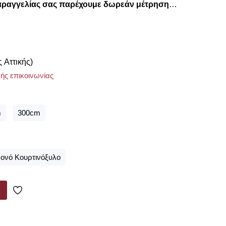
αραγγελίας σας παρέχουμε δωρεάν μέτρηση
ε μέσα από τις υπέροχες συλλογές που
εξωτερικού σε προσιτές τιμές!!
ς Αττικής)
ής επικοινωνίας
m
300cm
ονό Κουρτινόξυλο