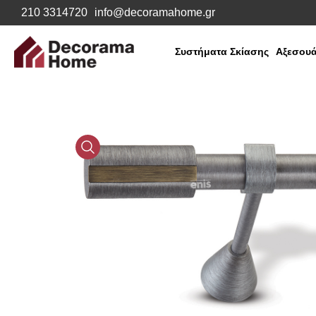
210 3314720
info@decoramahome.gr
Συστήματα Σκίασης
Αξεσουά
Media
Gallery