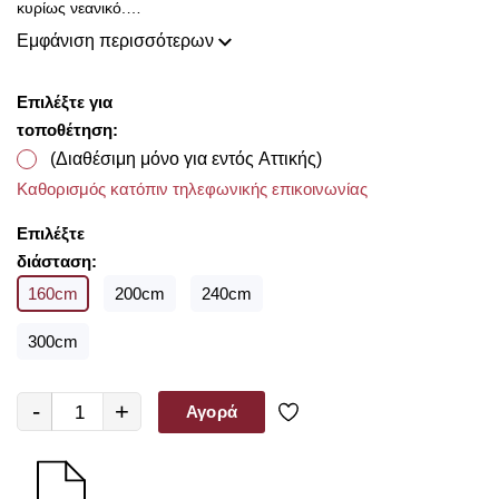
κυρίως νεανικό.
Με την ολοκλήρωση της παραγγελίας σας παρέχουμε
Εμφάνιση περισσότερων
δωρεάν μέτρηση υφασμάτων για να επιλέξετε μέσα από τις
υπέροχες συλλογές που διαθέτουμε από οίκους του
Επιλέξτε για
εξωτερικού σε προσιτές τιμές!!
τοποθέτηση:
(Διαθέσιμη μόνο για εντός Αττικής)
Καθορισμός κατόπιν τηλεφωνικής επικοινωνίας
Επιλέξτε
διάσταση:
160cm
200cm
240cm
300cm
-
+
Αγορά