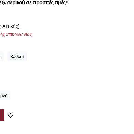
εξωτερικού σε προσιτές τιμές!!
ς Αττικής)
ής επικοινωνίας
m
300cm
ονό