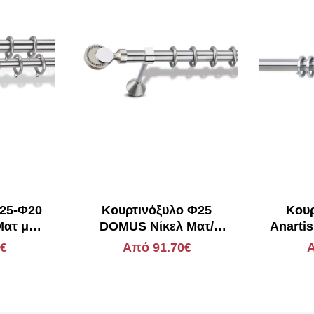
Φ25-Φ20
Kουρτινόξυλο Φ25
Κουρ
Ματ με
DOMUS Νίκελ Ματ/
Anartis
Ισμήνη
Χρώμιο Ηλέκτρα Strass
0€
Από 91.70€
Α