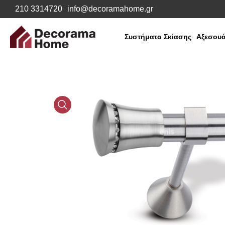
210 3314720
info@decoramahome.gr
Συστήματα Σκίασης
Αξεσουά
Media
Gallery