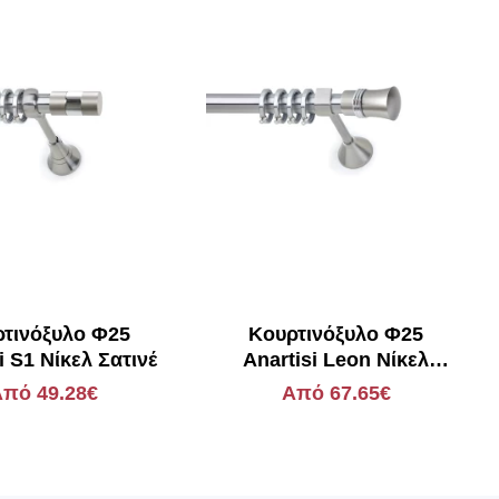
τινόξυλο Φ25
Κουρτινόξυλο Φ25
i S1 Νίκελ Σατινέ
Anartisi Leon Νίκελ
Σατινέ
πό 49.28€
Από 67.65€