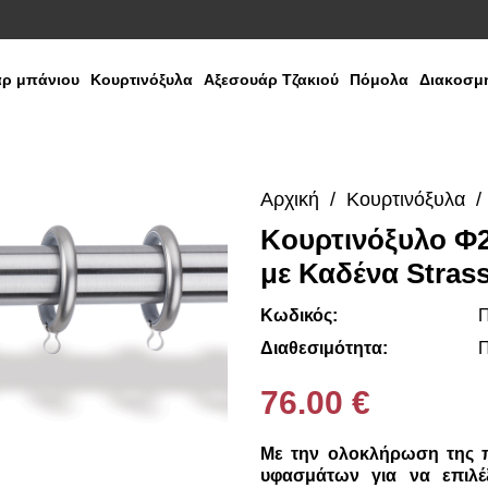
ρ μπάνιου
Κουρτινόξυλα
Αξεσουάρ Τζακιού
Πόμολα
Διακοσμη
Αρχική
Κουρτινόξυλα
Kουρτινόξυλο Φ
με Καδένα Stras
Κωδικός:
Π
Διαθεσιμότητα:
Π
76.00 €
Με την ολοκλήρωση της 
υφασμάτων για να επιλέ