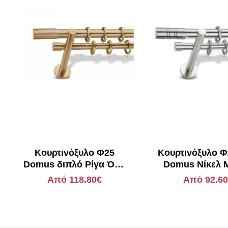
Kουρτινόξυλο Φ25
Κουρτινόξυλο 
Domus διπλό Ρίγα Όρο
Domus Νίκελ 
Ματ
Διπλό Σωλήνα 
Από 118.80€
Από 92.6