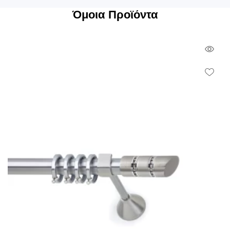
Όμοια Προϊόντα
Qui
Vie
Wish