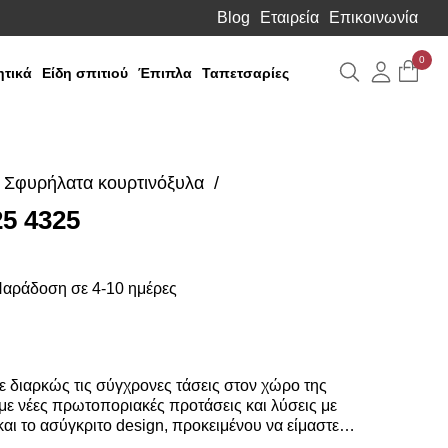
Blog
Εταιρεία
Επικοινωνία
0
Αναζήτηση
Λογιαρ
τικά
Είδη σπιτιού
Έπιπλα
Ταπετσαρίες
Σφυρήλατα κουρτινόξυλα
5 4325
αράδοση σε 4-10 ημέρες
 διαρκώς τις σύγχρονες τάσεις στον χώρο της
ε νέες πρωτοποριακές προτάσεις και λύσεις με
αι το ασύγκριτο design, προκειμένου να είμαστε
σουμε τις δικές σας ανάγκες και επιθυμίες. Η