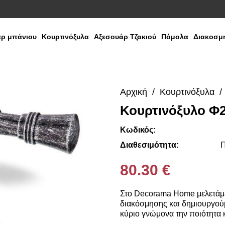
ρ μπάνιου
Κουρτινόξυλα
Αξεσουάρ Τζακιού
Πόμολα
Διακοσμη
Αρχική
Κουρτινόξυλα
Κουρτινόξυλο Φ2
Κωδικός:
Διαθεσιμότητα:
Π
80.30 €
Στο Decorama Home μελετάμε
διακόσμησης και δημιουργούμ
κύριο γνώμονα την ποιότητα κ
πάντοτε σε θέση να ικανοποιή