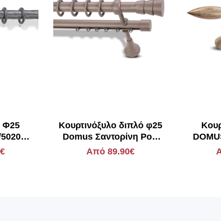
ο Φ25
Κουρτινόξυλο διπλό φ25
Kουρ
5020
Domus Σαντορίνη Ροζ/
DOMUS
Στριφτό
Σάπιο Μήλο
Χα
0€
Από 89.90€
Α
α