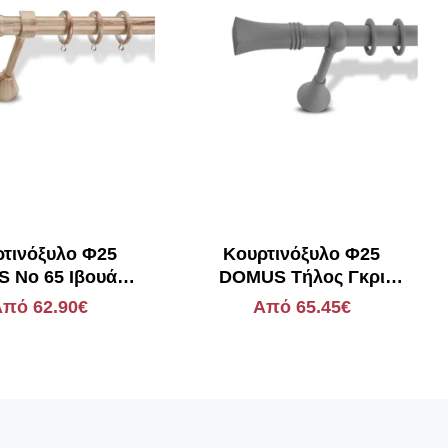
τινόξυλο Φ25
Kουρτινόξυλο Φ25
 Νο 65 Ιβουάρ-
DOMUS Τήλος Γκρι
λκός Σφαίρα
Οπάκο
πό 62.90€
Από 65.45€