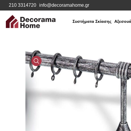
210 3314720
info@decoramahome.gr
Συστήματα Σκίασης
Αξεσουά
Media
Gallery