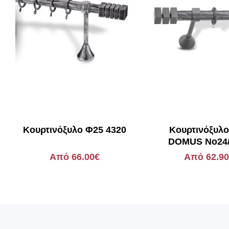
Κουρτινόξυλο Φ25 4320
Kουρτινόξυλ
DOMUS Νο24/
Ανθρακί Παστέλ 
Από 66.00€
Από 62.9
Κλεοπάτρ