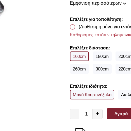
Εμφάνιση περισσότερων
συλλογή μας ανανεώνεται ριζι
διακόσμησης, που ικανοποιού
Home έχουμε ως στόχο να χα
Επιλέξτε για τοποθέτηση:
προσωπικό σας χώρο και να τ
(Διαθέσιμη μόνο για εντό
Με την ολοκλήρωση της π
υφασμάτων για να επιλέξετ
Καθορισμός κατόπιν τηλεφωνικ
διαθέτουμε από οίκους του 
Επιλέξτε διάσταση:
160cm
180cm
200c
260cm
300cm
220c
Επιλέξτε ιδιότητα:
Μονό Κουρτινόξυλο
Διπλ
-
+
Αγορά