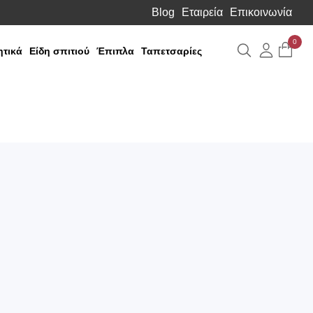
Blog
Εταιρεία
Επικοινωνία
0
Αναζήτηση
Λογιαρ
τικά
Είδη σπιτιού
Έπιπλα
Ταπετσαρίες