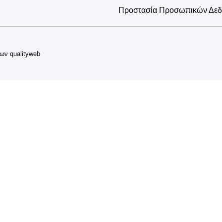
Προστασία Προσωπικών Δε
δων
qualityweb