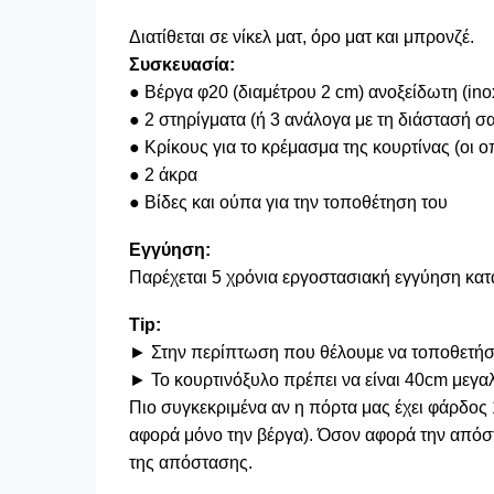
Διατίθεται σε νίκελ ματ, όρο ματ και μπρονζέ.
Συσκευασία:
● Βέργα φ20 (διαμέτρου 2 cm) ανοξείδωτη (ino
● 2 στηρίγματα (ή 3 ανάλογα με τη διάστασή σ
● Κρίκους για το κρέμασμα της κουρτίνας (οι 
● 2 άκρα
● Βίδες και ούπα για την τοποθέτηση του
Εγγύηση:
Παρέχεται 5 χρόνια εργοστασιακή εγγύηση κατ
Tip:
► Στην περίπτωση που θέλουμε να τοποθετήσου
► Το κουρτινόξυλο πρέπει να είναι 40cm μεγα
Πιο συγκεκριμένα αν η πόρτα μας έχει φάρδος 
αφορά μόνο την βέργα). Όσον αφορά την απόστ
της απόστασης.