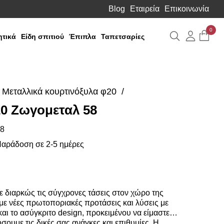
Blog
Εταιρεία
Επικοινωνία
0
Αναζήτηση
Λογιαρ
τικά
Είδη σπιτιού
Έπιπλα
Ταπετσαρίες
Μεταλλικά κουρτινόξυλα φ20
0 Ζωγομεταλ 58
8
αράδοση σε 2-5 ημέρες
 διαρκώς τις σύγχρονες τάσεις στον χώρο της
ε νέες πρωτοποριακές προτάσεις και λύσεις με
αι το ασύγκριτο design, προκειμένου να είμαστε
σουμε τις δικές σας ανάγκες και επιθυμίες. Η