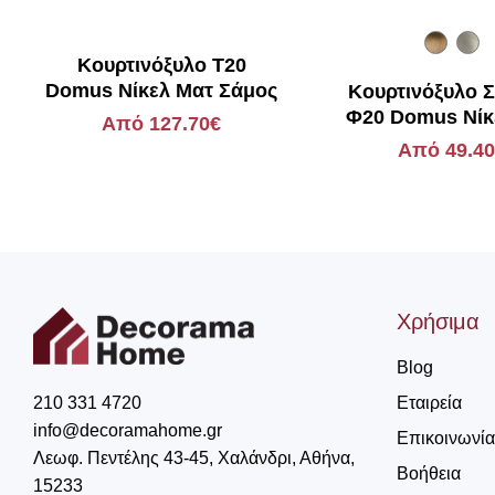
Κουρτινόξυλο Τ20
Domus Νίκελ Ματ Σάμος
Κουρτινόξυλο Σ
Φ20 Domus Νίκ
Από 127.70€
και Αντικέ Π
Από 49.4
Χρήσιμα
Blog
Εταιρεία
210 331 4720
info@decoramahome.gr
Επικοινωνία
Λεωφ. Πεντέλης 43-45, Χαλάνδρι, Αθήνα,
Βοήθεια
15233