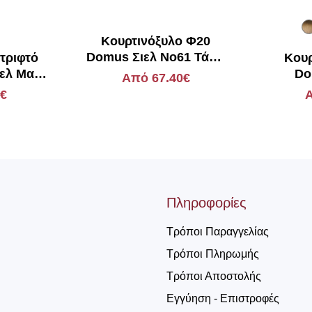
Κουρτινόξυλο Φ20
Domus Σιελ Νο61 Τάπα
τριφτό
Κουρ
Ρίγα
ελ Ματ
Do
Από 67.40€
άρος
0€
Α
Πληροφορίες
Τρόποι Παραγγελίας
Τρόποι Πληρωμής
Τρόποι Αποστολής
Εγγύηση - Επιστροφές