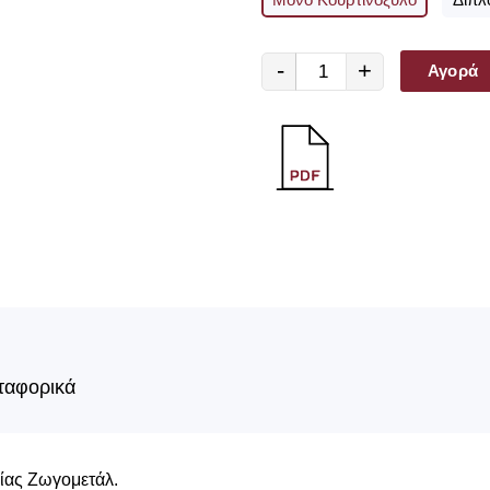
-
+
Αγορά
ταφορικά
είας Ζωγομετάλ.