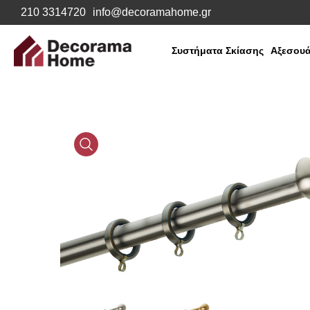
210 3314720
info@decoramahome.gr
Συστήματα Σκίασης
Αξεσουά
Media
Gallery