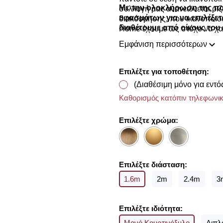
Με την ολοκλήρωση της π
συλλογή μας ανανεώνεται ριζι
υφασμάτων για να επιλέξετ
διακόσμησης, που ικανοποιού
διαθέτουμε από οίκους του 
Home έχουμε ως στόχο να χα
προσωπικό σας χώρο και να τ
Εμφάνιση περισσότερων
Επιλέξτε για τοποθέτηση:
(Διαθέσιμη μόνο για εντό
Καθορισμός κατόπιν τηλεφωνικ
Επιλέξτε χρώμα:
Επιλέξτε διάσταση:
1.6m
2m
2.4m
3
Επιλέξτε ιδιότητα:
Μονό Κουρτινόξυλο
Διπλ