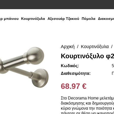
ρ μπάνιου
Κουρτινόξυλα
Αξεσουάρ Τζακιού
Πόμολα
Διακοσμη
Αρχική
Κουρτινόξυλα
Κουρτινόξυλο φ2
Media
Gallery
Κωδικός:
5
Διαθεσιμότητα:
Π
68.97 €
Στο Decorama Home μελετάμε
διακόσμησης και δημιουργούμ
κύριο γνώμονα την ποιότητα κ
πάντοτε σε θέση να ικανοποιή