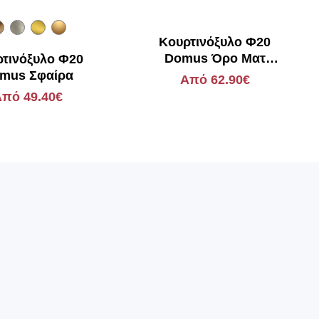
Κουρτινόξυλο Φ20
Domus Όρο Ματ
τινόξυλο Φ20
Νουόβο
mus Σφαίρα
Από 62.90€
πό 49.40€