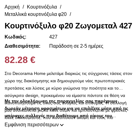
Αρχική
Κουρτινόξυλα
Μεταλλικά κουρτινόξυλα φ20
Κουρτινόξυλο φ20 Ζωγομεταλ 427
Κωδικός:
427
Διαθεσιμότητα:
Παράδοση σε 2-5 ημέρες
82.28 €
Στο Decorama Home μελετάμε διαρκώς τις σύγχρονες τάσεις στον
χώρο της διακόσμησης και δημιουργούμε νέες πρωτοποριακές
προτάσεις και λύσεις με κύριο γνώμονα την ποιότητα και το
ασύγκριτο design, προκειμένου να είμαστε πάντοτε σε θέση να
Με την ολοκλήρωση της παραγγελίας σας παρέχουμε
ικανοποιήσουμε τις δικές σας ανάγκες και επιθυμίες. Η συλλογή
δωρεάν μέτρηση υφασμάτων για να επιλέξετε μέσα από τις
μας ανανεώνεται ριζικά κάθε σεζόν και εμπλουτίζεται με φρέσκες
υπέροχες συλλογές που διαθέτουμε από οίκους του
ιδέες διακόσμησης, που ικανοποιούν ακόμη και τους πιο
εξωτερικού σε προσιτές τιμές!!
Εμφάνιση περισσότερων
απαιτητικούς! Στο Decorama Home έχουμε ως στόχο να
χαρίσουμε χρώμα και ασύγκριτο στυλ στο προσωπικό σας χώρο