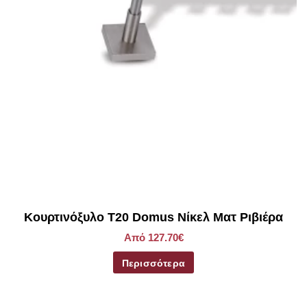
βέργα). Όσον αφορά την απόσταση από το πάνω μέρος του
παραθύρου έως το ταβάνι, το κουρτινόξυλο πρέπει να
τοποθετηθεί στα 2/3 αυτής της απόστασης.
Κουρτινόξυλο Τ20 Domus Νίκελ Ματ Ριβιέρα
Από 127.70€
Περισσότερα