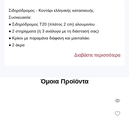
Σιδηρόδρομος - Κοντάρι ελληνικής κατασκευής.
Συσκευασία:
● Σιδηρόδρομος Τ20 (πλάτος 2 cm) αλουμινίου
● 2 στηρίγματα (ή 3 ανάλογα με τη διάστασή σας)
● Κρίκοι με παραμάνα διάφανη και μανταλάκι
● 2 άκρα
● Βίδες και ούπα για την τοποθέτηση του
Διαβάστε περισσότερα
Όμοια Προϊόντα
Qui
Vie
Wish