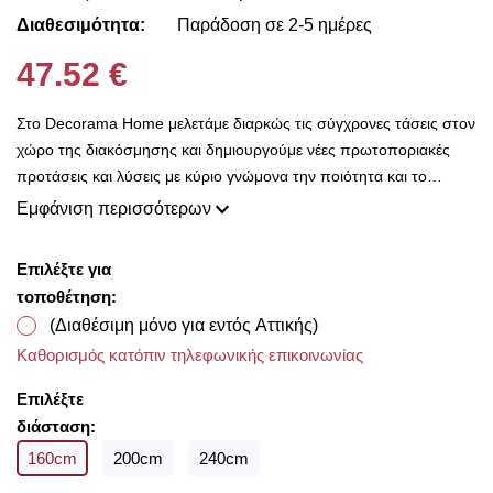
Διαθεσιμότητα:
Παράδοση σε 2-5 ημέρες
47.52 €
Στο Decorama Home μελετάμε διαρκώς τις σύγχρονες τάσεις στον
χώρο της διακόσμησης και δημιουργούμε νέες πρωτοποριακές
προτάσεις και λύσεις με κύριο γνώμονα την ποιότητα και το
ασύγκριτο design, προκειμένου να είμαστε πάντοτε σε θέση να
Εμφάνιση περισσότερων
ικανοποιήσουμε τις δικές σας ανάγκες και επιθυμίες. Η συλλογή
μας ανανεώνεται ριζικά κάθε σεζόν και εμπλουτίζεται με φρέσκες
Επιλέξτε για
ιδέες διακόσμησης, που ικανοποιούν ακόμη και τους πιο
τοποθέτηση:
απαιτητικούς! Στο Decorama Home έχουμε ως στόχο να
(Διαθέσιμη μόνο για εντός Αττικής)
χαρίσουμε χρώμα και ασύγκριτο στυλ στο προσωπικό σας χώρο
Καθορισμός κατόπιν τηλεφωνικής επικοινωνίας
και να τον αναδείξουμε με τον πιο όμορφο τρόπο!
Με την ολοκλήρωση της παραγγελίας σας παρέχουμε
Επιλέξτε
δωρεάν μέτρηση υφασμάτων για να επιλέξετε μέσα από τις
διάσταση:
υπέροχες συλλογές που διαθέτουμε από οίκους του
160cm
200cm
240cm
εξωτερικού σε προσιτές τιμές!!