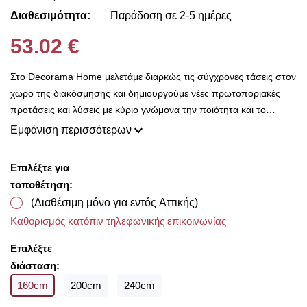
Διαθεσιμότητα:
Παράδοση σε 2-5 ημέρες
53.02 €
Στο Decorama Home μελετάμε διαρκώς τις σύγχρονες τάσεις στον
χώρο της διακόσμησης και δημιουργούμε νέες πρωτοποριακές
προτάσεις και λύσεις με κύριο γνώμονα την ποιότητα και το
ασύγκριτο design, προκειμένου να είμαστε πάντοτε σε θέση να
Εμφάνιση περισσότερων
ικανοποιήσουμε τις δικές σας ανάγκες και επιθυμίες. Η συλλογή
μας ανανεώνεται ριζικά κάθε σεζόν και εμπλουτίζεται με φρέσκες
Επιλέξτε για
ιδέες διακόσμησης, που ικανοποιούν ακόμη και τους πιο
τοποθέτηση:
απαιτητικούς! Στο Decorama Home έχουμε ως στόχο να
(Διαθέσιμη μόνο για εντός Αττικής)
χαρίσουμε χρώμα και ασύγκριτο στυλ στο προσωπικό σας χώρο
Καθορισμός κατόπιν τηλεφωνικής επικοινωνίας
και να τον αναδείξουμε με τον πιο όμορφο τρόπο!
Με την ολοκλήρωση της παραγγελίας σας παρέχουμε
Επιλέξτε
δωρεάν μέτρηση υφασμάτων για να επιλέξετε μέσα από τις
διάσταση:
υπέροχες συλλογές που διαθέτουμε από οίκους του
160cm
200cm
240cm
εξωτερικού σε προσιτές τιμές!!