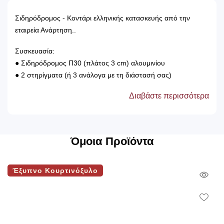
Σιδηρόδρομος - Κοντάρι ελληνικής κατασκευής από την
εταιρεία Ανάρτηση..
Συσκευασία:
● Σιδηρόδρομος Π30 (πλάτος 3 cm) αλουμινίου
● 2 στηρίγματα (ή 3 ανάλογα με τη διάστασή σας)
● Κρίκοι με παραμάνα διάφανη και μανταλάκι
Διαβάστε περισσότερα
● 2 άκρα
● Βίδες και ούπα για την τοποθέτηση του
Όμοια Προϊόντα
Έξυπνο Κουρτινόξυλο
Qui
Vie
Wish