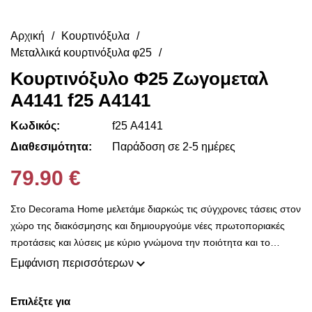
Αρχική
Κουρτινόξυλα
Μεταλλικά κουρτινόξυλα φ25
Κουρτινόξυλο Φ25 Ζωγομεταλ
Α4141 f25 Α4141
Κωδικός:
f25 Α4141
Διαθεσιμότητα:
Παράδοση σε 2-5 ημέρες
79.90 €
Στο Decorama Home μελετάμε διαρκώς τις σύγχρονες τάσεις στον
χώρο της διακόσμησης και δημιουργούμε νέες πρωτοποριακές
προτάσεις και λύσεις με κύριο γνώμονα την ποιότητα και το
ασύγκριτο design, προκειμένου να είμαστε πάντοτε σε θέση να
Εμφάνιση περισσότερων
ικανοποιήσουμε τις δικές σας ανάγκες και επιθυμίες. Η συλλογή
μας ανανεώνεται ριζικά κάθε σεζόν και εμπλουτίζεται με φρέσκες
Επιλέξτε για
ιδέες διακόσμησης, που ικανοποιούν ακόμη και τους πιο