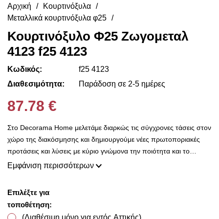
Αρχική
Κουρτινόξυλα
Μεταλλικά κουρτινόξυλα φ25
Κουρτινόξυλο Φ25 Ζωγομεταλ
4123 f25 4123
Κωδικός:
f25 4123
Διαθεσιμότητα:
Παράδοση σε 2-5 ημέρες
87.78 €
Στο Decorama Home μελετάμε διαρκώς τις σύγχρονες τάσεις στον
χώρο της διακόσμησης και δημιουργούμε νέες πρωτοποριακές
προτάσεις και λύσεις με κύριο γνώμονα την ποιότητα και το
ασύγκριτο design, προκειμένου να είμαστε πάντοτε σε θέση να
Εμφάνιση περισσότερων
ικανοποιήσουμε τις δικές σας ανάγκες και επιθυμίες. Η συλλογή
μας ανανεώνεται ριζικά κάθε σεζόν και εμπλουτίζεται με φρέσκες
Επιλέξτε για
ιδέες διακόσμησης, που ικανοποιούν ακόμη και τους πιο
τοποθέτηση:
απαιτητικούς! Στο Decorama Home έχουμε ως στόχο να
(Διαθέσιμη μόνο για εντός Αττικής)