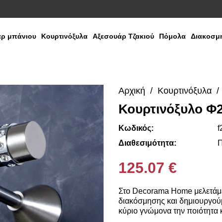
ρ μπάνιου
Κουρτινόξυλα
Αξεσουάρ Τζακιού
Πόμολα
Διακοσμη
Αρχική
Κουρτινόξυλα
Κουρτινόξυλο Φ2
Media
Gallery
Κωδικός:
f
Διαθεσιμότητα:
Π
125.07 €
Στο Decorama Home μελετάμε
διακόσμησης και δημιουργούμ
κύριο γνώμονα την ποιότητα κ
πάντοτε σε θέση να ικανοποιή