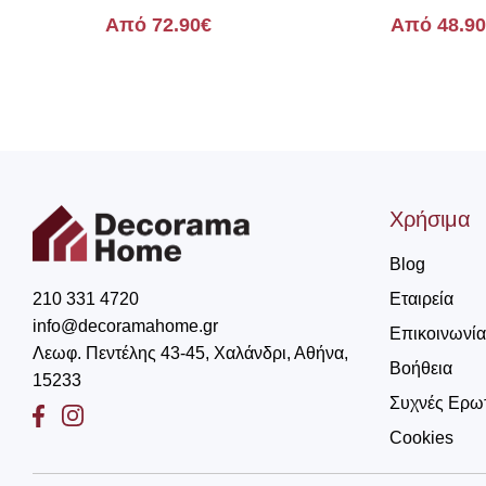
Μπεζ/Χαλκός Παστέλ
Prime
Από 72.90€
Από 48.9
Εκάβη
Χρήσιμα
Blog
Εταιρεία
210 331 4720
info@decoramahome.gr
Επικοινωνία
Λεωφ. Πεντέλης 43-45, Χαλάνδρι, Αθήνα,
Βοήθεια
15233
Συχνές Ερω
Facebook
Instagram
Cookies