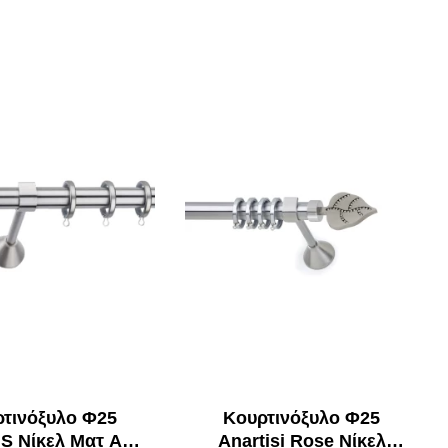
τινόξυλο Φ25
Κουρτινόξυλο Φ25
 Νίκελ Ματ Α4
Anartisi Rose Νίκελ