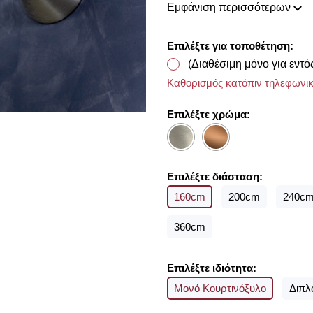
Εμφάνιση περισσότερων
συλλογή μας ανανεώνεται ριζι
διακόσμησης, που ικανοποιού
Home έχουμε ως στόχο να χα
Επιλέξτε για τοποθέτηση:
προσωπικό σας χώρο και να τ
(Διαθέσιμη μόνο για εντό
Με την ολοκλήρωση της π
υφασμάτων για να επιλέξετ
Καθορισμός κατόπιν τηλεφωνικ
διαθέτουμε από οίκους του 
Επιλέξτε χρώμα:
Επιλέξτε διάσταση:
160cm
200cm
240c
360cm
Επιλέξτε ιδιότητα:
Μονό Κουρτινόξυλο
Διπλ