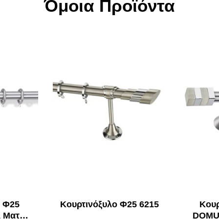
Όμοια Προϊόντα
ο Φ25
Κουρτινόξυλο Φ25 6215
Kουρ
 Ματ
DOMUS