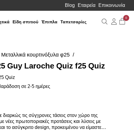
Blog
Εταιρεία
Επικοινωνία
0
Αναζήτηση
Λογιαρ
τικά
Είδη σπιτιού
Έπιπλα
Ταπετσαρίες
Μεταλλικά κουρτινόξυλα φ25
5 Guy Laroche Quiz f25 Quiz
25 Quiz
αράδοση σε 2-5 ημέρες
 διαρκώς τις σύγχρονες τάσεις στον χώρο της
ε νέες πρωτοποριακές προτάσεις και λύσεις με
αι το ασύγκριτο design, προκειμένου να είμαστε
σουμε τις δικές σας ανάγκες και επιθυμίες. Η