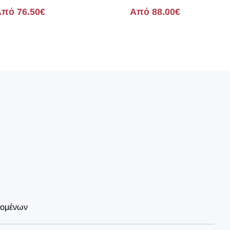
Κύβος
Σατινέ με Swarovski
πό 76.50€
Από 88.00€
δομένων