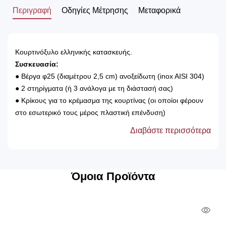
Περιγραφή
Οδηγίες Μέτρησης
Μεταφορικά
Κουρτινόξυλο ελληνικής κατασκευής.
Συσκευασία:
● Βέργα φ25 (διαμέτρου 2,5 cm) ανοξείδωτη (inox AISI 304)
● 2 στηρίγματα (ή 3 ανάλογα με τη διάστασή σας)
● Κρίκους για το κρέμασμα της κουρτίνας (οι οποίοι φέρουν
στο εσωτερικό τους μέρος πλαστική επένδυση)
● 2 άκρα
Διαβάστε περισσότερα
● Βίδες και ούπα για την τοποθέτηση του
Εγγύηση:
Παρέχεται 3 χρόνια εργοστασιακή εγγύηση κατά της φθοράς.
Tip:
Όμοια Προϊόντα
► Στην περίπτωση που θέλουμε να τοποθετήσουμε 2
κουρτίνες (χοντρό και λεπτό φύλλο), τοποθετείτε
Qui
σιδηρόδρομος.
► Το κουρτινόξυλο πρέπει να είναι 40cm μεγαλύτερο από το