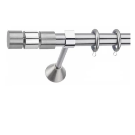
φάρδος της πόρτας ή του παραθύρου.
Πιο συγκεκριμένα αν η πόρτα μας έχει φάρδος 1,40m θα
αγοράσουμε κουρτινόξυλα μήκους 1,80μ. (οι άκρες του
κουρτινόξυλου είναι επιπλέον, η μέτρηση αφορά μόνο την
βέργα). Όσον αφορά την απόσταση από το πάνω μέρος του
παραθύρου έως το ταβάνι, το κουρτινόξυλο πρέπει να
τοποθετηθεί στα 2/3 αυτής της απόστασης.