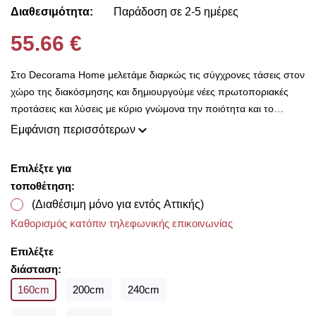
Διαθεσιμότητα:
Παράδοση σε 2-5 ημέρες
55.66 €
Στο Decorama Home μελετάμε διαρκώς τις σύγχρονες τάσεις στον
χώρο της διακόσμησης και δημιουργούμε νέες πρωτοποριακές
προτάσεις και λύσεις με κύριο γνώμονα την ποιότητα και το
ασύγκριτο design, προκειμένου να είμαστε πάντοτε σε θέση να
Εμφάνιση περισσότερων
ικανοποιήσουμε τις δικές σας ανάγκες και επιθυμίες. Η συλλογή
μας ανανεώνεται ριζικά κάθε σεζόν και εμπλουτίζεται με φρέσκες
Επιλέξτε για
ιδέες διακόσμησης, που ικανοποιούν ακόμη και τους πιο
τοποθέτηση:
απαιτητικούς! Στο Decorama Home έχουμε ως στόχο να
(Διαθέσιμη μόνο για εντός Αττικής)
χαρίσουμε χρώμα και ασύγκριτο στυλ στο προσωπικό σας χώρο
Καθορισμός κατόπιν τηλεφωνικής επικοινωνίας
και να τον αναδείξουμε με τον πιο όμορφο τρόπο!
Με την ολοκλήρωση της παραγγελίας σας παρέχουμε
Επιλέξτε
δωρεάν μέτρηση υφασμάτων για να επιλέξετε μέσα από τις
διάσταση:
υπέροχες συλλογές που διαθέτουμε από οίκους του
160cm
200cm
240cm
εξωτερικού σε προσιτές τιμές!!