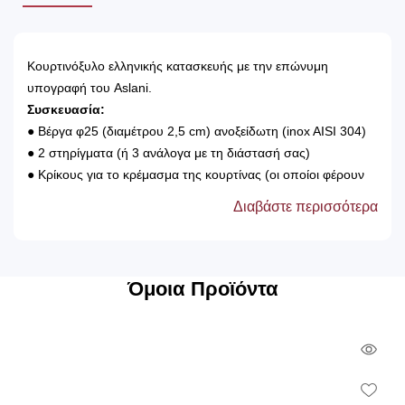
Κουρτινόξυλο ελληνικής κατασκευής με την επώνυμη
υπογραφή του Aslani.
Συσκευασία:
● Βέργα φ25 (διαμέτρου 2,5 cm) ανοξείδωτη (inox AISI 304)
● 2 στηρίγματα (ή 3 ανάλογα με τη διάστασή σας)
● Κρίκους για το κρέμασμα της κουρτίνας (οι οποίοι φέρουν
στο εσωτερικό τους μέρος πλαστική επένδυση)
Διαβάστε περισσότερα
● 2 άκρα
● Βίδες και ούπα για την τοποθέτηση του
Εγγύηση:
Παρέχεται 5 χρόνια εργοστασιακή εγγύηση κατά της φθοράς.
Όμοια Προϊόντα
Tip:
► Στην περίπτωση που θέλουμε να τοποθετήσουμε 2
Qui
κουρτίνες (χοντρό και λεπτό φύλλο), τοποθετείτε
σιδηρόδρομος.
Vie
Wish
► Το κουρτινόξυλο πρέπει να είναι 40cm μεγαλύτερο από το